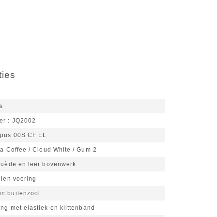
ties
s
er
JQ2002
pus 00S CF EL
a Coffee / Cloud White / Gum 2
uède en leer bovenwerk
elen voering
n buitenzool
ing met elastiek en klittenband