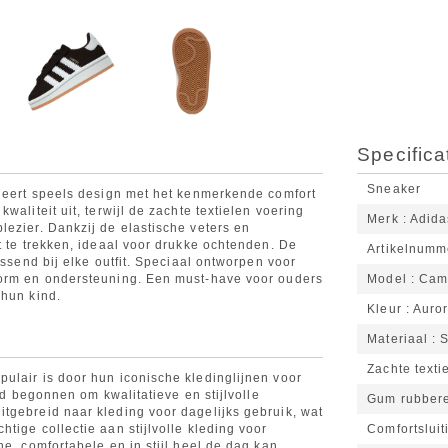
Specifica
Sneaker
ineert speels design met het kenmerkende comfort
waliteit uit, terwijl de zachte textielen voering
Merk
Adida
lezier. Dankzij de elastische veters en
t te trekken, ideaal voor drukke ochtenden. De
Artikelnumm
assend bij elke outfit. Speciaal ontworpen voor
vorm en ondersteuning. Een must-have voor ouders
Model
Cam
 hun kind.
Kleur
Auror
Materiaal
S
Zachte texti
ulair is door hun iconische kledinglijnen voor
and begonnen om kwalitatieve en stijlvolle
Gum rubbere
tgebreid naar kleding voor dagelijks gebruik, wat
tige collectie aan stijlvolle kleding voor
Comfortsluit
ne, comfortabele en in stijl heel de dag kan