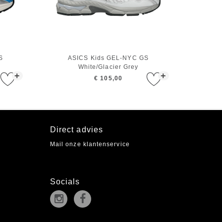
S
ASICS Kids GEL-NYC GS
White/Glacier Grey
+
+
€ 105,00
Direct advies
Mail onze klantenservice
Socials