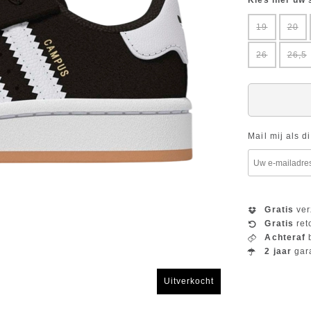
Kies hier uw
19
20
26
26,5
Mail mij als d
Gratis
ver
Gratis
ret
Achteraf
b
2 jaar
gar
Uitverkocht