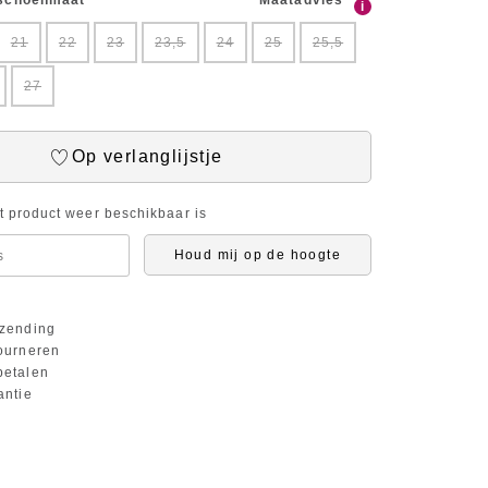
 schoenmaat
Maatadvies
i
21
22
23
23,5
24
25
25,5
27
Op verlanglijstje
it product weer beschikbaar is
Houd mij op de hoogte
zending
ourneren
etalen
antie