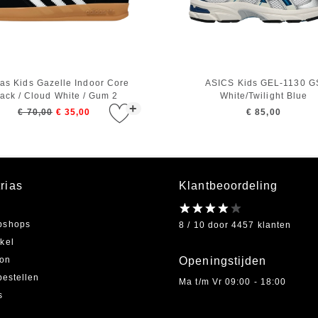
as Kids Gazelle Indoor Core
ASICS Kids GEL-1130 G
ack / Cloud White / Gum 2
White/Twilight Blue
+
€ 70,00
€ 35,00
€ 85,00
rias
Klantbeoordeling
bshops
8 / 10 door 4457 klanten
kel
on
Openingstijden
bestellen
Ma t/m Vr 09:00 - 18:00
s