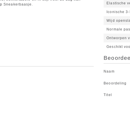
Elastische v
op Sneakerbaasje.
Iconische 3-
Wijd opensl
Normale pa
Ontworpen v
Geschikt vo
Beoordeel
Naam
Beoordeling
Titel