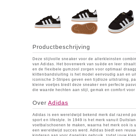
Productbeschrijving
Deze stijlvolle sneaker voor de allerkleinsten comb
van Adidas. Het bovenwerk van suède en leer straalt k
en de flexibele gumzool zorgen voor optimaal draagp
klittenbandsluiting is het model eenvoudig aan en ui
iconische 3-Stripes geven een tijdloze uitstraling, p
kleine voetjes biedt deze sneaker een perfecte pas
die waarde hechten aan stijl, gemak en comfort voor
Over
Adidas
Adidas is een wereldwijd bekend merk dat razend pop
sport en lifestyle. In 1949 is het merk vanuit Duitsl
voetbalschoenen te maken, waarna het merk ook is ui
een wereldwijd succes werd. Adidas biedt een reusach
kinderen aan voor dagelijks gebruik, zodat jouw klei