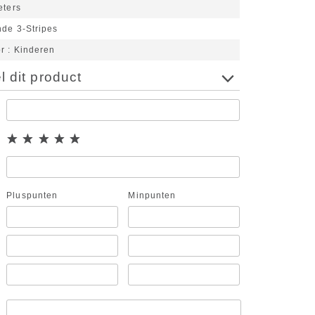
eters
nde 3-Stripes
or
Kinderen
 dit product
Pluspunten
Minpunten