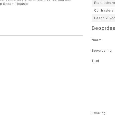
Elastische v
op Sneakerbaasje.
Contrastere
Geschikt vo
Beoordeel
Naam
Beoordeling
Titel
Ervaring