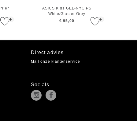
rrier
ASICS Kids GEL-NYC PS
White/Glacier Grey
+
+
€ 95,00
Direct advies
Mail onze klantenservice
Socials