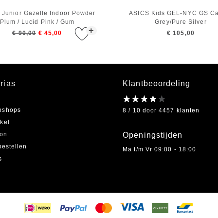
 Junior Gazelle Indoor Powder
ASICS Kids GEL-NYC GS Ca
Plum / Lucid Pink / Gum
Grey/Pure Silver
+
€ 90,00
€ 45,00
€ 105,00
rias
Klantbeoordeling
bshops
8 / 10 door 4457 klanten
kel
on
Openingstijden
bestellen
Ma t/m Vr 09:00 - 18:00
s