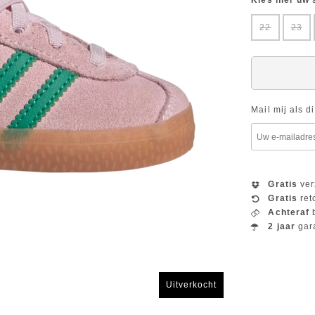
Kies hier uw
22
23
Mail mij als d
Gratis
ver
Gratis
ret
Achteraf
b
2 jaar
gar
Uitverkocht