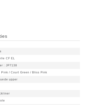
ties
s
lle CF EL
er
JP7138
 Pink / Court Green / Bliss Pink
uede upper
g
ckliner
ole