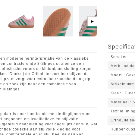
▶
Specifica
Sneaker
een moderne herinterpretatie van de klassieke
 en contrasterende 3-Stripes stralen ze een
Merk
adida
e elastische veters en klittenbandsluiting zorgen
ken. Dankzij de OrthoLite sockliner blijven de
Model
Gaze
 cupzool zorgt voor extra duurzaamheid en grip.
e op zoek zijn naar een combinatie van
Artikelnumm
n kleintjes.
Kleur
Clear
Materiaal
S
Textile linin
ulair is door hun iconische kledinglijnen voor
and begonnen om kwalitatieve en stijlvolle
OrthoLite so
tgebreid naar kleding voor dagelijks gebruik, wat
tige collectie aan stijlvolle kleding voor
Rubber cups
ne, comfortabele en in stijl heel de dag kan