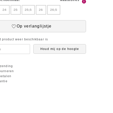
 schoenmaat
Maatadvies
i
24
25
25,5
26
26,5
Op verlanglijstje
it product weer beschikbaar is
Houd mij op de hoogte
zending
ourneren
etalen
antie