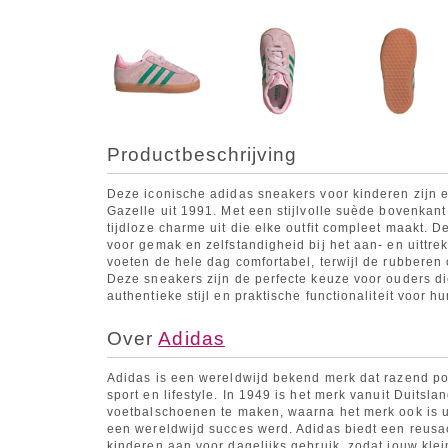
Productbeschrijving
Deze iconische adidas sneakers voor kinderen zijn 
Gazelle uit 1991. Met een stijlvolle suède bovenkant
tijdloze charme uit die elke outfit compleet maakt. D
voor gemak en zelfstandigheid bij het aan- en uittrek
voeten de hele dag comfortabel, terwijl de rubberen
Deze sneakers zijn de perfecte keuze voor ouders di
authentieke stijl en praktische functionaliteit voor hu
Over
Adidas
Adidas is een wereldwijd bekend merk dat razend pop
sport en lifestyle. In 1949 is het merk vanuit Duitsl
voetbalschoenen te maken, waarna het merk ook is ui
een wereldwijd succes werd. Adidas biedt een reusach
kinderen aan voor dagelijks gebruik, zodat jouw klei