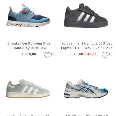
Sneaker On Running Kids
adidas Infant Campus 00S Led
Cloud Play Dust Dew
Lights CF EL Grey Five / Cloud
White / Grey Two
+
+
€ 110,00
€ 75,00
€ 45,00