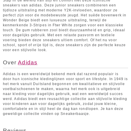
Stap in de wereld van stijl en comfort met deze iconische
sneakers van adidas. Deze junior sneakers combineren een
tijdloze uitstraling met moderne Y2K-invloeden, waardoor ze
perfect zijn voor de modebewuste jeugd. Het suède bovenwerk in
Wonder Beige biedt een luxueuze uitstraling, terwijl de
kenmerkende 3-Stripes in Ftwr White zorgen voor een klassieke
touch. De gum rubberen zool biedt duurzaamheid en grip, ideaal
voor dagelijks gebruik. Met een relaxte pasvorm en textiele
voering bieden deze sneakers ultiem comfort. Of het nu voor
school, sport of vrije tijd is, deze sneakers zijn de perfecte keuze
voor een stijlvolle look.
Over
Adidas
Adidas is een wereldwijd bekend merk dat razend populair is
door hun iconische kledinglijnen voor sport en lifestyle. In 1949 is
het merk vanuit Duitsland begonnen om kwalitatieve en stijlvolle
voetbalschoenen te maken, waarna het merk ook is uitgebreid
naar kleding voor dagelijks gebruik, wat een wereldwijd succes
werd. Adidas biedt een reusachtige collectie aan stijlvolle kleding
voor kinderen aan voor dagelijks gebruik, zodat jouw kleine,
comfortabele en in stijl heel de dag kan rondlopen. Je kan deze
geweldige collectie vinden op Sneakerbaasje.
Reviews