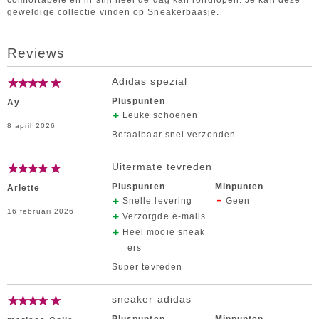
comfortabele en in stijl heel de dag kan rondlopen. Je kan deze
geweldige collectie vinden op Sneakerbaasje.
Reviews
Adidas spezial
Pluspunten
Ay
Leuke schoenen
8 april 2026
Betaalbaar snel verzonden
Uitermate tevreden
Pluspunten
Minpunten
Arlette
Snelle levering
Geen
16 februari 2026
Verzorgde e-mails
Heel mooie sneak
ers
Super tevreden
sneaker adidas