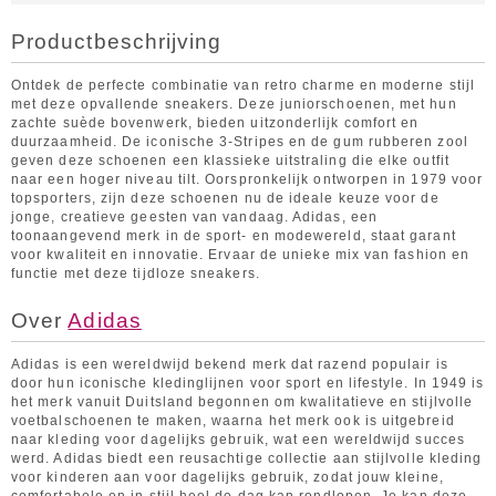
Productbeschrijving
Ontdek de perfecte combinatie van retro charme en moderne stijl
met deze opvallende sneakers. Deze juniorschoenen, met hun
zachte suède bovenwerk, bieden uitzonderlijk comfort en
duurzaamheid. De iconische 3-Stripes en de gum rubberen zool
geven deze schoenen een klassieke uitstraling die elke outfit
naar een hoger niveau tilt. Oorspronkelijk ontworpen in 1979 voor
topsporters, zijn deze schoenen nu de ideale keuze voor de
jonge, creatieve geesten van vandaag. Adidas, een
toonaangevend merk in de sport- en modewereld, staat garant
voor kwaliteit en innovatie. Ervaar de unieke mix van fashion en
functie met deze tijdloze sneakers.
Over
Adidas
Adidas is een wereldwijd bekend merk dat razend populair is
door hun iconische kledinglijnen voor sport en lifestyle. In 1949 is
het merk vanuit Duitsland begonnen om kwalitatieve en stijlvolle
voetbalschoenen te maken, waarna het merk ook is uitgebreid
naar kleding voor dagelijks gebruik, wat een wereldwijd succes
werd. Adidas biedt een reusachtige collectie aan stijlvolle kleding
voor kinderen aan voor dagelijks gebruik, zodat jouw kleine,