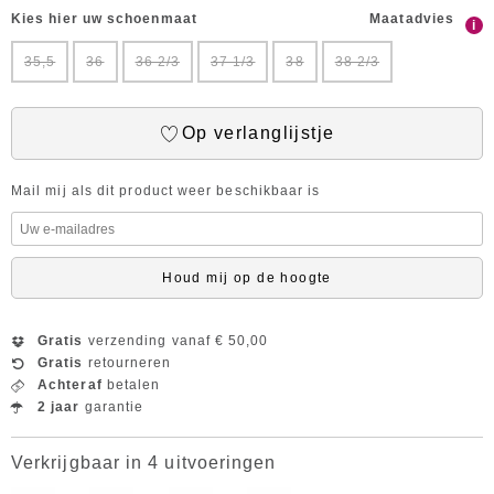
Kies hier uw schoenmaat
Maatadvies
i
35,5
36
36 2/3
37 1/3
38
38 2/3
Op verlanglijstje
Mail mij als dit product weer beschikbaar is
Houd mij op de hoogte
Gratis
verzending vanaf € 50,00
Gratis
retourneren
Achteraf
betalen
2 jaar
garantie
Verkrijgbaar in 4 uitvoeringen