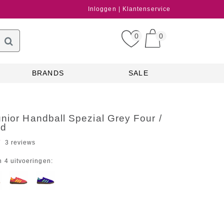
Inloggen
Klantenservice
0
0
BRANDS
SALE
nior Handball Spezial Grey Four /
ed
3 reviews
n 4 uitvoeringen: