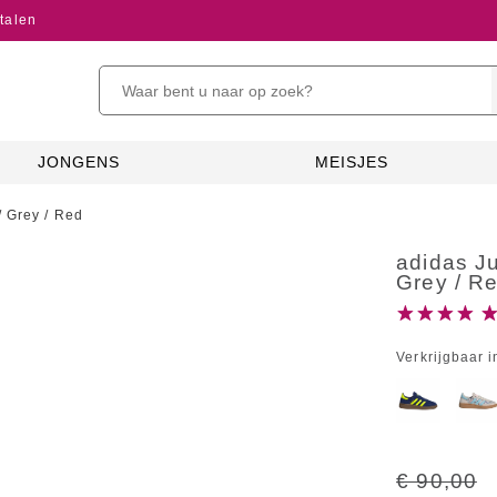
talen
JONGENS
MEISJES
/ Grey / Red
adidas Ju
Grey / R
Verkrijgbaar i
€ 90,00