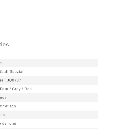
ties
s
ball Spezial
er
JQ0737
Four / Grey / Red
eer
nthetisch
pes
p de tong