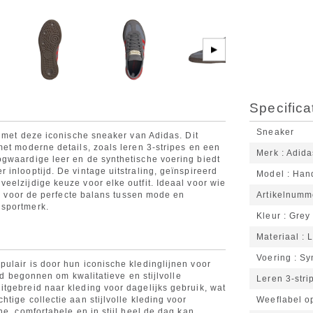
▶
Specifica
Sneaker
t met deze iconische sneaker van Adidas. Dit
met moderne details, zoals leren 3-stripes en een
Merk
Adida
ogwaardige leer en de synthetische voering biedt
inlooptijd. De vintage uitstraling, geïnspireerd
Model
Hand
eelzijdige keuze voor elke outfit. Ideaal voor wie
ies voor de perfecte balans tussen mode en
Artikelnumm
 sportmerk.
Kleur
Grey 
Materiaal
L
Voering
Sy
ulair is door hun iconische kledinglijnen voor
and begonnen om kwalitatieve en stijlvolle
Leren 3‑stri
tgebreid naar kleding voor dagelijks gebruik, wat
tige collectie aan stijlvolle kleding voor
Weeflabel o
ne, comfortabele en in stijl heel de dag kan