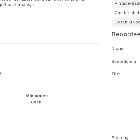
Vintage‑hand
op Sneakerbaasje.
Comfortabel
Geschikt vo
Beoordeel
Naam
Beoordeling
n
Titel
Minpunten
Geen
Ervaring