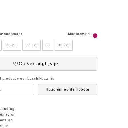
 schoenmaat
Maatadvies
i
36 2/3
37 1/3
38
38 2/3
Op verlanglijstje
it product weer beschikbaar is
Houd mij op de hoogte
zending
ourneren
etalen
antie