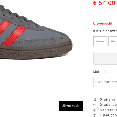
€ 54,00
Uitverkocht
Kies hier uw
35,5
36
Mail mij als d
Gratis
ver
Gratis
ret
Uitverkocht
Achteraf
b
2 jaar
gar