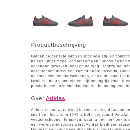
Productbeschrijving
Ontdek de perfecte mix van sportieve stijl en comfor
unisex junior model combineert een tijdloos design 
opvallend geweven label op de tong. Dankzij het ho
deze schoen direct een comfortabele pasvorm, zonder 
op klassieke handbalschoenen, maakt dit model een v
kwaliteit, duurzaamheid en stijl belangrijk vindt. K
prestatie met deze sneaker van het toonaangevende
Over
Adidas
Adidas is een wereldwijd bekend merk dat razend pop
sport en lifestyle. In 1949 is het merk vanuit Duitsl
voetbalschoenen te maken, waarna het merk ook is ui
een wereldwijd succes werd. Adidas biedt een reusach
kinderen aan voor dagelijks gebruik, zodat jouw klei