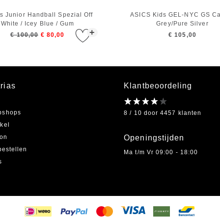
s Junior Handball Spezial Off
ASICS Kids GEL-NYC GS Ca
White / Icey Blue / Gum
Grey/Pure Silver
+
€ 100,00
€ 80,00
€ 105,00
rias
Klantbeoordeling
bshops
8 / 10 door 4457 klanten
kel
on
Openingstijden
bestellen
Ma t/m Vr 09:00 - 18:00
s