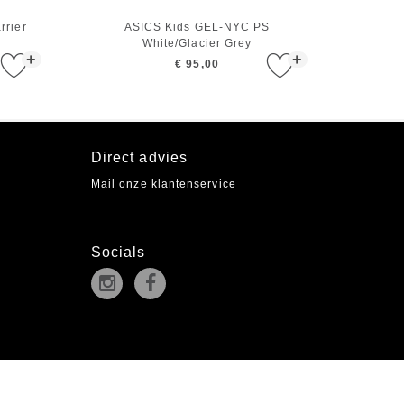
rrier
ASICS Kids GEL-NYC PS
White/Glacier Grey
+
+
€ 95,00
Direct advies
Mail onze klantenservice
Socials