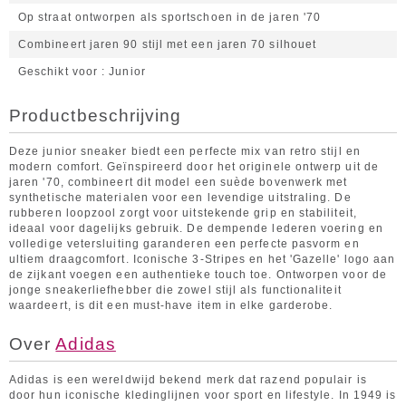
Op straat ontworpen als sportschoen in de jaren '70
Combineert jaren 90 stijl met een jaren 70 silhouet
Geschikt voor
Junior
Productbeschrijving
Deze junior sneaker biedt een perfecte mix van retro stijl en
modern comfort. Geïnspireerd door het originele ontwerp uit de
jaren '70, combineert dit model een suède bovenwerk met
synthetische materialen voor een levendige uitstraling. De
rubberen loopzool zorgt voor uitstekende grip en stabiliteit,
ideaal voor dagelijks gebruik. De dempende lederen voering en
volledige vetersluiting garanderen een perfecte pasvorm en
ultiem draagcomfort. Iconische 3-Stripes en het 'Gazelle' logo aan
de zijkant voegen een authentieke touch toe. Ontworpen voor de
jonge sneakerliefhebber die zowel stijl als functionaliteit
waardeert, is dit een must-have item in elke garderobe.
Over
Adidas
Adidas is een wereldwijd bekend merk dat razend populair is
door hun iconische kledinglijnen voor sport en lifestyle. In 1949 is