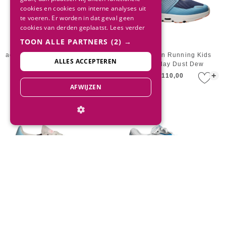
cookies en cookies om interne analyses uit
te voeren. Er worden in dat geval geen
cookies van derden geplaatst.
Lees verder
TOON ALLE PARTNERS
(2) →
adidas Junior Handball Spezial
Sneaker On Running Kids
ALLES ACCEPTEREN
Victory Blue / Solar Yellow /
Cloud Play Dust Dew
Gum
+
+
€ 90,00
€ 54,00
€ 110,00
AFWIJZEN
adidas Junior Handball Spezial
ASICS Kids GEL-1130 GS
Off White / Icey Blue / Gum
White/Twilight Blue
+
+
€ 100,00
€ 50,00
€ 85,00