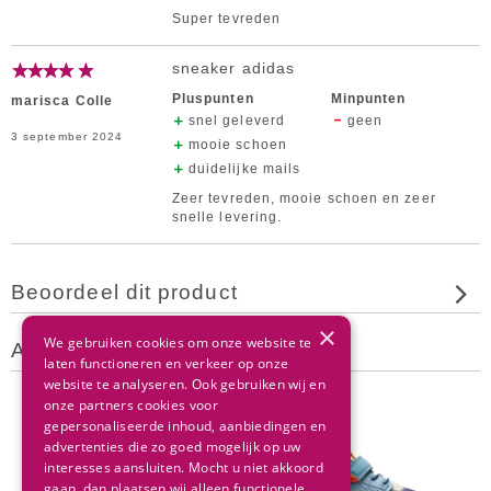
Super tevreden
sneaker adidas
Pluspunten
Minpunten
marisca Colle
snel geleverd
geen
3 september 2024
mooie schoen
duidelijke mails
Zeer tevreden, mooie schoen en zeer
snelle levering.
Beoordeel dit product
×
We gebruiken cookies om onze website te
Andere klanten bekeken ook
laten functioneren en verkeer op onze
website te analyseren. Ook gebruiken wij en
onze partners cookies voor
gepersonaliseerde inhoud, aanbiedingen en
advertenties die zo goed mogelijk op uw
interesses aansluiten. Mocht u niet akkoord
gaan, dan plaatsen wij alleen functionele