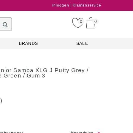
Inloggen
Klantenservice
0
0
BRANDS
SALE
unior Samba XLG J Putty Grey /
te Green / Gum 3
0