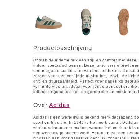
Productbeschrijving
Ontdek de ultieme mix van stijl en comfort met deze
indoor voetbalschoenen. Deze juniorversie biedt een
een elegante combinatie van leer en textiel. De subt
zorgen voor een verfijnde uitstraling, terwijl de lic
grip en duurzaamheid. Perfect voor dagelijks gebru
verfijnde vibe uit, ideaal voor jonge trendsetters di
adidas-erfgoed toe aan de garderobe en maak indruk
Over
Adidas
Adidas is een wereldwijd bekend merk dat razend pop
sport en lifestyle. In 1949 is het merk vanuit Duitsl
voetbalschoenen te maken, waarna het merk ook is ui
een wereldwijd succes werd. Adidas biedt een reusach
kinderen aan voor dagelijks gebruik, zodat jouw klei