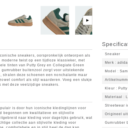
▶
Specifica
Sneaker
 iconische sneakers, oorspronkelijk ontworpen als
 moderne twist op een tijdloze klassieker, met
Merk
adida
iele tinten van Putty Grey en Collegiate Green
hte gumrubber buitenzool zorgt voor uitstekende
Model
Sam
ik, stralen deze schoenen een nonchalante maar
e zowel comfort als stijl waarderen. Voeg een stukje
Artikelnumm
 met deze veelzijdige sneakers.
Kleur
Putty
Materiaal
L
Streetwear 
ulair is door hun iconische kledinglijnen voor
and begonnen om kwalitatieve en stijlvolle
Origineel ui
tgebreid naar kleding voor dagelijks gebruik, wat
tige collectie aan stijlvolle kleding voor
Gumrubber b
ne, comfortabele en in stijl heel de dag kan