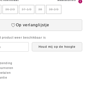
 schoenmaat
Maatadvies
i
36 2/3
37 1/3
38
38 2/3
Op verlanglijstje
it product weer beschikbaar is
Houd mij op de hoogte
zending
ourneren
etalen
antie