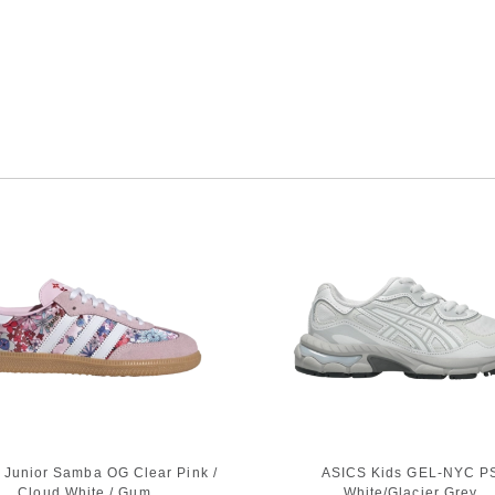
 Junior Samba OG Clear Pink /
ASICS Kids GEL-NYC P
Cloud White / Gum
White/Glacier Grey