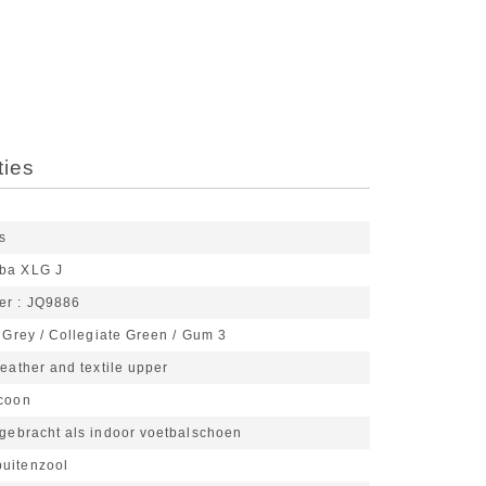
ties
s
ba XLG J
er
JQ9886
 Grey / Collegiate Green / Gum 3
eather and textile upper
icoon
tgebracht als indoor voetbalschoen
uitenzool