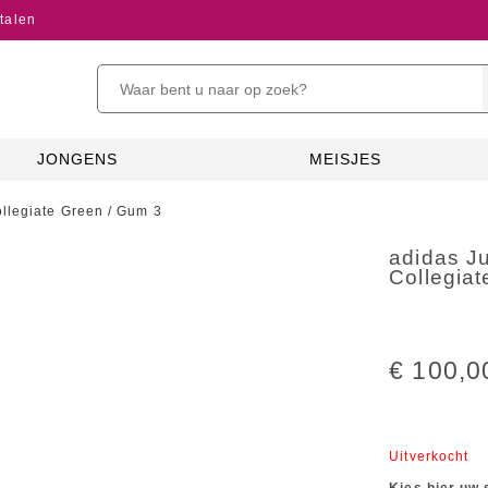
talen
JONGENS
MEISJES
llegiate Green / Gum 3
adidas J
Collegia
€ 100,0
Uitverkocht