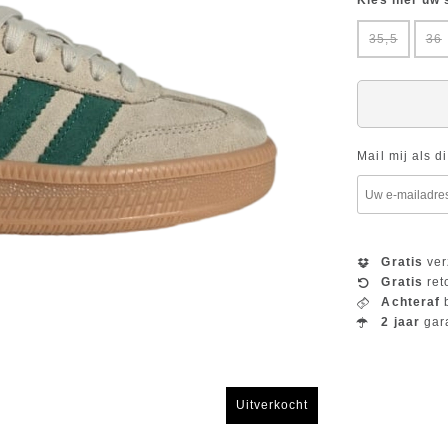
Kies hier uw
35,5
36
Mail mij als d
Gratis
ver
Gratis
ret
Achteraf
b
2 jaar
gar
Uitverkocht