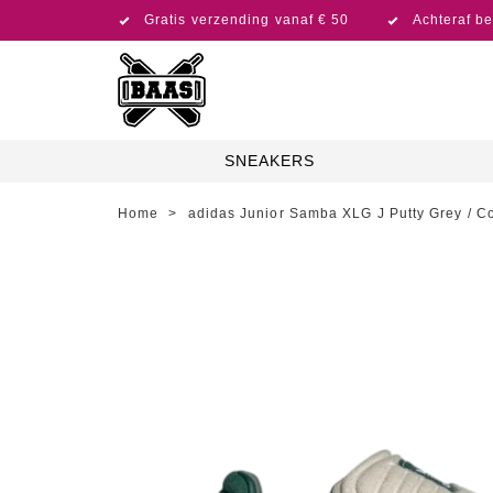
Gratis verzending vanaf € 50
Achteraf be
SNEAKERS
Home
>
adidas Junior Samba XLG J Putty Grey / Co