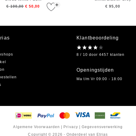
+
€ 100,00
€ 50,00
€ 95,00
rias
Klantbeoordeling
bshops
8 / 10 door 4457 klanten
kel
on
Openingstijden
bestellen
Ma t/m Vr 09:00 - 18:00
s
Algemene Voorwaarden
|
Privacy
|
Gegevensverwerking
Copyright © 2026 - Onderdeel van Etrias