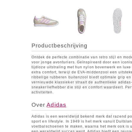
Productbeschrijving
Ontdek de perfecte combinatie van retro stijl en mod
voor jonge avonturiers. Geïnspireerd door een icon
tijdloze uitstraling met hun nylon bovenwerk en luxe
extra comfort, terwijl de EVA-middenzool een uitste
ribbelige rubberen buitenzool biedt optimale grip en 
vernieuwde klassieker straalt de authentieke adidas
sneakerliefhebber die stijl en comfort waardeert. Per
activiteiten.
Over
Adidas
Adidas is een wereldwijd bekend merk dat razend pop
sport en lifestyle. In 1949 is het merk vanuit Duitsl
voetbalschoenen te maken, waarna het merk ook is ui
een wereldwijd succes werd. Adidas biedt een reusach