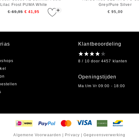
Lilac Frost PUMA White
Grey/Pure Silver
+
€ 69,95
€ 41,95
€ 95,00
rias
Klantbeoordeling
bshops
8 / 10 door 4457 klanten
kel
on
Openingstijden
bestellen
Ma t/m Vr 09:00 - 18:00
s
Algemene Voorwaarden
|
Privacy
|
Gegevensverwerking