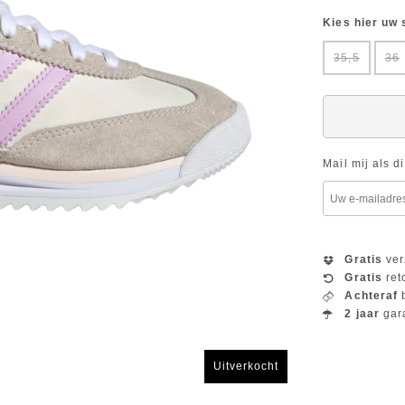
Kies hier uw
35,5
36
Mail mij als d
Gratis
ver
Gratis
ret
Achteraf
b
2 jaar
gar
Uitverkocht