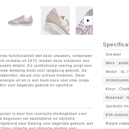
▶
Specifica
Sneaker
erne functionaliteit met deze sneakers, ontworpen
isch ontwerp uit 1972, bieden deze schoenen een
Merk
adida
 suède details. De synthetische voering zorgt voor
kende demping biedt voor langdurig gebruik. De
Model
SL 
stabiliteit, ideaal voor actieve kinderen. Deze
-energie uit en is een must-have voor elke jonge
Artikelnumm
fect voor dagelijks gebruik en sportieve
Kleur
Chalk
Materiaal
N
Synthetic li
ulair is door hun iconische kledinglijnen voor
EVA midsole
and begonnen om kwalitatieve en stijlvolle
tgebreid naar kleding voor dagelijks gebruik, wat
Ripple rubbe
tige collectie aan stijlvolle kleding voor