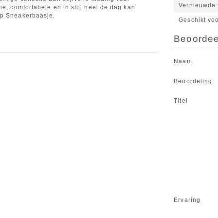
Vernieuwde v
ne, comfortabele en in stijl heel de dag kan
op Sneakerbaasje.
Geschikt vo
Beoordeel
Naam
Beoordeling
Titel
Ervaring