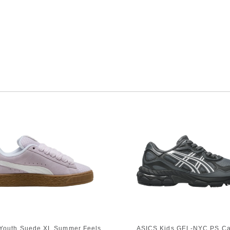
Youth Suede XL Summer Feels
ASICS Kids GEL-NYC PS Car