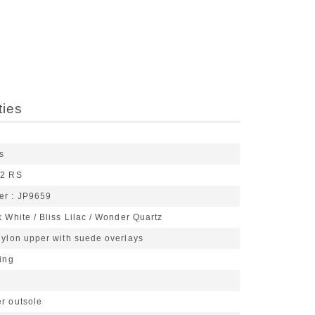
ties
s
72 RS
er
JP9659
 White / Bliss Lilac / Wonder Quartz
ylon upper with suede overlays
ning
r outsole