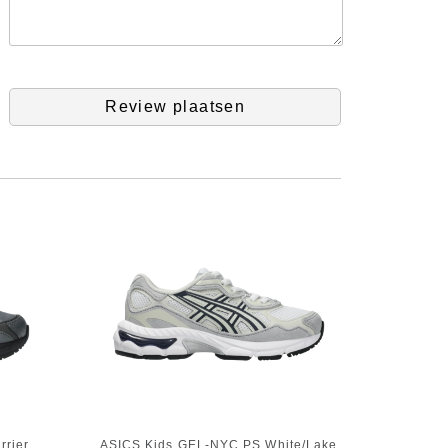
Review plaatsen
rier
ASICS Kids GEL-NYC PS White/Lake