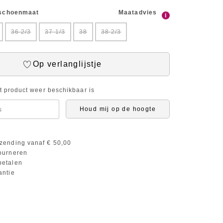
 schoenmaat
Maatadvies
i
36 2/3
37 1/3
38
38 2/3
Op verlanglijstje
it product weer beschikbaar is
Houd mij op de hoogte
zending vanaf € 50,00
ourneren
etalen
antie