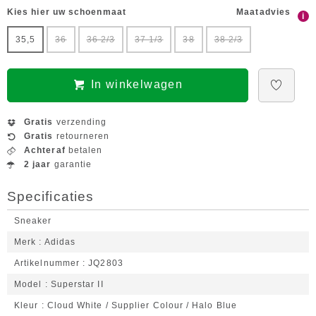
Kies hier uw schoenmaat
Maatadvies
i
35,5
36
36 2/3
37 1/3
38
38 2/3
In winkelwagen
Gratis
verzending
Gratis
retourneren
Achteraf
betalen
2 jaar
garantie
Specificaties
Sneaker
Merk
Adidas
Artikelnummer
JQ2803
Model
Superstar II
Kleur
Cloud White / Supplier Colour / Halo Blue