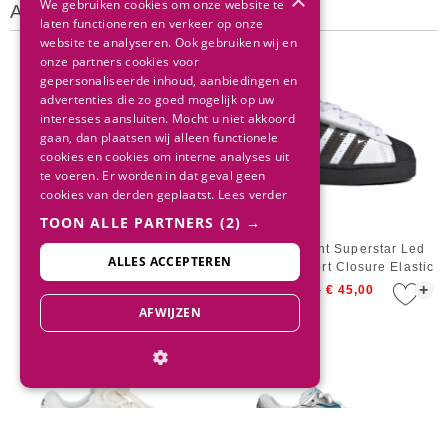
×
We gebruiken cookies om onze website te
Andere klanten bekeken ook
laten functioneren en verkeer op onze
website te analyseren. Ook gebruiken wij en
onze partners cookies voor
gepersonaliseerde inhoud, aanbiedingen en
advertenties die zo goed mogelijk op uw
interesses aansluiten. Mocht u niet akkoord
gaan, dan plaatsen wij alleen functionele
cookies en cookies om interne analyses uit
te voeren. Er worden in dat geval geen
cookies van derden geplaatst.
Lees verder
TOON ALLE PARTNERS
(2) →
adidas Kids Superstar LED
adidas Infant Superstar Led
ALLES ACCEPTEREN
Light Cloud White / Cloud
Lights Comfort Closure Elastic
White / Cloud White
Lace Cloud White / Core Black
+
+
€ 75,00
€ 45,00
€ 75,00
€ 45,00
/ Cloud White
AFWIJZEN