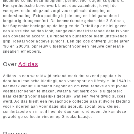
moderne comforttechnologieën, perfect voor dagelijks gebruik.
Het synthetische bovenwerk biedt duurzaamheid, terwijl de
voorgevormde inlegzool zorgt voor optimale demping en
ondersteuning. Extra padding bij de tong en hiel garandeert
langdurig draagcomfort. De kenmerkende gekartelde 3-Stripes,
het Superstar boxlogo op de tong en de Trefoil op de hiel geven
een klassieke adidas look, aangevuld met iriserende details voor
een opvallend accent. De rubberen buitenzool biedt uitstekende
grip, ideaal voor actieve juniors. Een tijdloos ontwerp uit de jaren
’90 en 2000’s, opnieuw uitgebracht voor een nieuwe generatie
sneakerliefhebbers.
Over
Adidas
Adidas is een wereldwijd bekend merk dat razend populair is
door hun iconische kledinglijnen voor sport en lifestyle. In 1949 is
het merk vanuit Duitsland begonnen om kwalitatieve en stijlvolle
voetbalschoenen te maken, waarna het merk ook is uitgebreid
naar kleding voor dagelijks gebruik, wat een wereldwijd succes
werd. Adidas biedt een reusachtige collectie aan stijlvolle kleding
voor kinderen aan voor dagelijks gebruik, zodat jouw kleine,
comfortabele en in stijl heel de dag kan rondlopen. Je kan deze
geweldige collectie vinden op Sneakerbaasje.
Reviews