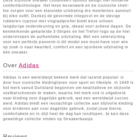
Deze stijlvolle sneaker combineert tijdloos design met moderne
comforttechnologie. Het leren bovenwerk en de iconische shell-
toe zorgen voor een klassieke uitstraling die moeiteloos aansluit
bij elke outfit. Dankzij de gevormde inlegzool en de stevige
rubberen cupzool met visgraatprofiel biedt deze schoen
langdurige ondersteuning en grip, ideaal voor actieve dagen. De
kenmerkende gekartelde 3-Stripes en het Trefoil-logo op de hiel
onderstrepen de authentieke uitstraling. Met een vetersluiting
voor een perfecte pasvorm is dit model een must-have voor wie
op zoek is naar kwaliteit, comfort en een sportieve uitstraling in
één sneaker.
Over
Adidas
Adidas is een wereldwijd bekend merk dat razend populair is
door hun iconische kledinglijnen voor sport en lifestyle. In 1949 is
het merk vanuit Duitsland begonnen om kwalitatieve en stijlvolle
voetbalschoenen te maken, waarna het merk ook is uitgebreid
naar kleding voor dagelijks gebruik, wat een wereldwijd succes
werd. Adidas biedt een reusachtige collectie aan stijlvolle kleding
voor kinderen aan voor dagelijks gebruik, zodat jouw kleine,
comfortabele en in stijl heel de dag kan rondlopen. Je kan deze
geweldige collectie vinden op Sneakerbaasje.
Reviews