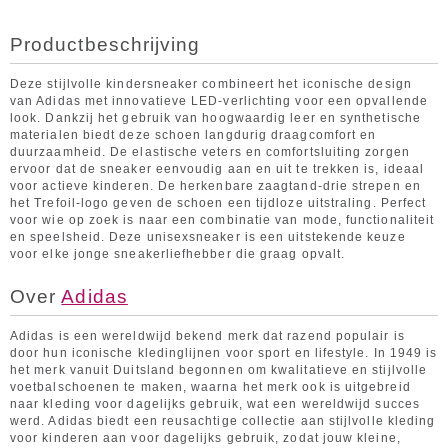
Productbeschrijving
Deze stijlvolle kindersneaker combineert het iconische design
van Adidas met innovatieve LED-verlichting voor een opvallende
look. Dankzij het gebruik van hoogwaardig leer en synthetische
materialen biedt deze schoen langdurig draagcomfort en
duurzaamheid. De elastische veters en comfortsluiting zorgen
ervoor dat de sneaker eenvoudig aan en uit te trekken is, ideaal
voor actieve kinderen. De herkenbare zaagtand-drie strepen en
het Trefoil-logo geven de schoen een tijdloze uitstraling. Perfect
voor wie op zoek is naar een combinatie van mode, functionaliteit
en speelsheid. Deze unisexsneaker is een uitstekende keuze
voor elke jonge sneakerliefhebber die graag opvalt.
Over
Adidas
Adidas is een wereldwijd bekend merk dat razend populair is
door hun iconische kledinglijnen voor sport en lifestyle. In 1949 is
het merk vanuit Duitsland begonnen om kwalitatieve en stijlvolle
voetbalschoenen te maken, waarna het merk ook is uitgebreid
naar kleding voor dagelijks gebruik, wat een wereldwijd succes
werd. Adidas biedt een reusachtige collectie aan stijlvolle kleding
voor kinderen aan voor dagelijks gebruik, zodat jouw kleine,