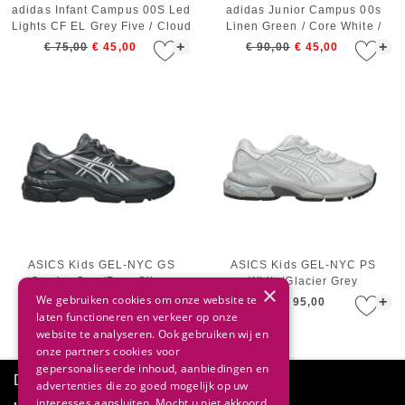
adidas Infant Campus 00S Led
adidas Junior Campus 00s
Lights CF EL Grey Five / Cloud
Linen Green / Core White /
White / Grey Two
Silver Green
+
+
€ 75,00
€ 45,00
€ 90,00
€ 45,00
ASICS Kids GEL-NYC GS
ASICS Kids GEL-NYC PS
Carrier Grey/Pure Silver
White/Glacier Grey
×
We gebruiken cookies om onze website te
+
+
€ 105,00
€ 95,00
laten functioneren en verkeer op onze
website te analyseren. Ook gebruiken wij en
onze partners cookies voor
gepersonaliseerde inhoud, aanbiedingen en
Direct advies
advertenties die zo goed mogelijk op uw
interesses aansluiten. Mocht u niet akkoord