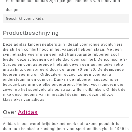
Eerbetoon aan adidas zijn rijke geschiedenis van innovatief
design
Geschikt voor
Kids
Productbeschrijving
Deze adidas kindersneakers zijn ideaal voor jonge avonturiers
die stijl en comfort hoog in het vaandel hebben staan. Met een
synthetische voering en een licht transparante rubberen zool
bieden deze schoenen de hele dag door comfort. De iconische 3-
Stripes en contrasterende hielstuk geven een authentieke retro
uitstraling, geïnspireerd door de jaren '70 en '90. De dempende
lederen voering en OrthoLite-inlegzool zorgen voor extra
ondersteuning en comfort. Dankzij de rubberen cupzool is er
betrouwbare grip op elke ondergrond. Perfect voor junioren die
zowel op het speelveld als op straat willen uitblinken. Ontdek de
rijke geschiedenis van innovatief design met deze tijdloze
klassieker van adidas.
Over
Adidas
Adidas is een wereldwijd bekend merk dat razend populair is
door hun iconische kledinglijnen voor sport en lifestyle. In 1949 is