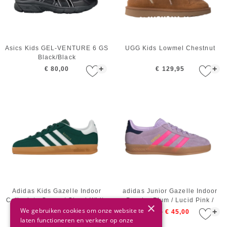
Asics Kids GEL-VENTURE 6 GS
UGG Kids Lowmel Chestnut
Black/Black
+
+
€ 80,00
€ 129,95
Adidas Kids Gazelle Indoor
adidas Junior Gazelle Indoor
Collegiate Green / Cloud White
Powder Plum / Lucid Pink /
×
/ Gum 2
Gum
We gebruiken cookies om onze website te
+
+
€ 70,00
€ 35,00
€ 90,00
€ 45,00
laten functioneren en verkeer op onze