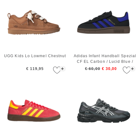
UGG Kids Lo Lowmel Chestnut
Adidas Infant Handball Spezial
CF EL Carbon / Lucid Blue /
Gum5
+
+
€ 119,95
€ 60,00
€ 30,00