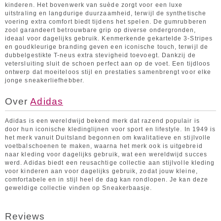
kinderen. Het bovenwerk van suède zorgt voor een luxe
uitstraling en langdurige duurzaamheid, terwijl de synthetische
voering extra comfort biedt tijdens het spelen. De gumrubberen
zool garandeert betrouwbare grip op diverse ondergronden,
ideaal voor dagelijks gebruik. Kenmerkende gekartelde 3-Stripes
en goudkleurige branding geven een iconische touch, terwijl de
dubbelgestikte T-neus extra stevigheid toevoegt. Dankzij de
vetersluiting sluit de schoen perfect aan op de voet. Een tijdloos
ontwerp dat moeiteloos stijl en prestaties samenbrengt voor elke
jonge sneakerliefhebber.
Over
Adidas
Adidas is een wereldwijd bekend merk dat razend populair is
door hun iconische kledinglijnen voor sport en lifestyle. In 1949 is
het merk vanuit Duitsland begonnen om kwalitatieve en stijlvolle
voetbalschoenen te maken, waarna het merk ook is uitgebreid
naar kleding voor dagelijks gebruik, wat een wereldwijd succes
werd. Adidas biedt een reusachtige collectie aan stijlvolle kleding
voor kinderen aan voor dagelijks gebruik, zodat jouw kleine,
comfortabele en in stijl heel de dag kan rondlopen. Je kan deze
geweldige collectie vinden op Sneakerbaasje.
Reviews