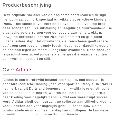
Productbeschrijving
Deze stijlvolle sneaker van Adidas combineert iconisch design
met optimaal comfort, speciaal ontwikkeld voor actieve kinderen.
Dankzij het suède bovenwerk en de synthetische voering biedt
deze schoen een luxe uitstraling en langdurige duurzaamheid. De
elastische veters zorgen voor eenvoudig aan- en uittrekken,
terwijl de flexibele rubberen zool extra comfort en grip biedt
tijdens iedere stap. Het opvallende kleurenschema geeft iedere
outfit een sportieve en trendy touch. Ideaal voor dagelijks gebruik
en bestand tegen de meest uitdagende avonturen. Deze sneaker
is geschikt voor zowel jongens als meisjes die waarde hechten
aan kwaliteit, comfort en stijl.
Over
Adidas
Adidas is een wereldwijd bekend merk dat razend populair is
door hun iconische kledinglijnen voor sport en lifestyle. In 1949 is
het merk vanuit Duitsland begonnen om kwalitatieve en stijlvolle
voetbalschoenen te maken, waarna het merk ook is uitgebreid
naar kleding voor dagelijks gebruik, wat een wereldwijd succes
werd. Adidas biedt een reusachtige collectie aan stijlvolle kleding
voor kinderen aan voor dagelijks gebruik, zodat jouw kleine,
comfortabele en in stijl heel de dag kan rondlopen. Je kan deze
geweldige collectie vinden op Sneakerbaasje.