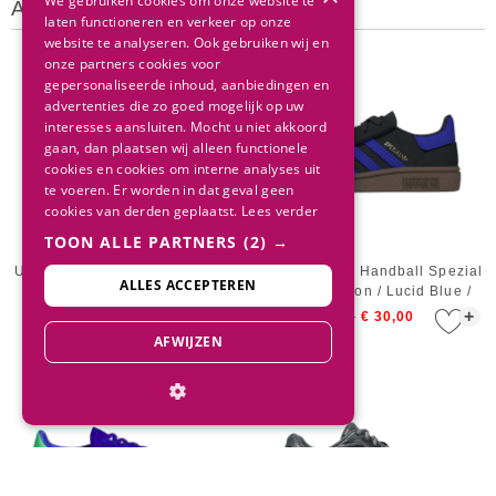
We gebruiken cookies om onze website te
Andere klanten bekeken ook
laten functioneren en verkeer op onze
website te analyseren. Ook gebruiken wij en
onze partners cookies voor
gepersonaliseerde inhoud, aanbiedingen en
advertenties die zo goed mogelijk op uw
interesses aansluiten. Mocht u niet akkoord
gaan, dan plaatsen wij alleen functionele
cookies en cookies om interne analyses uit
te voeren. Er worden in dat geval geen
cookies van derden geplaatst.
Lees verder
TOON ALLE PARTNERS
(2) →
UGG Kids Lo Lowmel Chestnut
Adidas Infant Handball Spezial
ALLES ACCEPTEREN
CF EL Carbon / Lucid Blue /
Gum5
+
+
€ 119,95
€ 60,00
€ 30,00
AFWIJZEN