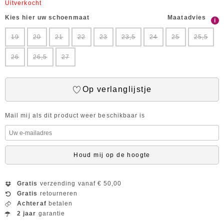
Uitverkocht
Kies hier uw schoenmaat
Maatadvies
i
19
20
21
22
23
23,5
24
25
25,5
26
26,5
27
Op verlanglijstje
Mail mij als dit product weer beschikbaar is
Houd mij op de hoogte
Gratis
verzending vanaf € 50,00
Gratis
retourneren
Achteraf
betalen
2 jaar
garantie