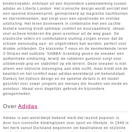
kindersneaker, ontstaan uit een bijzondere samenwerking tussen
adidas en Liberty London. Het iconische design wordt verrijkt met
een speelse bloemenprint, geïnspireerd op magische nachttuinen
en sterrenbloemen, wat zorgt voor een opvallende en vrolijke
uitstraling. Het leren bovenwerk in combinatie met een zachte
textiele voering biedt optimaal comfort en duurzaamheid, ideaal
voor actieve kinderen die geen avontuur uit de weg gaan. De
elastische veters en comfortabele sluiting zorgen ervoor dat de
schoen eenvoudig aan- en uitgetrokken kan worden, perfect voor
drukke ochtenden. De klassieke T-neus en de kenmerkende leren
3-Stripes met subtiele ‘SAMBA’-branding geven de sneaker een
authentieke uitstraling, terwijl de rubberen gumzool zorgt voor
uitstekende grip en stabiliteit op elk terrein. Deze sneaker is niet
alleen een stijlvolle toevoeging aan elke outfit, maar biedt ook de
kwaliteit en het comfort waar adidas wereldwijd om bekendstaat.
Dankzij het tijdloze design en de speelse details is dit model
geschikt voor zowel jongens als meisjes die houden van mode en
avontuur. Ideaal voor dagelijks gebruik én bijzondere
gelegenheden.
Over
Adidas
Adidas is een wereldwijd bekend merk dat razend populair is
door hun iconische kledinglijnen voor sport en lifestyle. In 1949 is
het merk vanuit Duitsland begonnen om kwalitatieve en stijlvolle