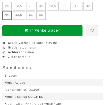
28
28,5
29
30
30,5
31
31,5
32
33
33,5
34
35
In winkelwagen
Gratis
verzending vanaf € 50,00
Gratis
retourneren
Achteraf
betalen
2 jaar
garantie
Specificaties
Sneaker
Merk
Adidas
Artikelnummer
JQ2007
Model
Samba OG CF EL
Kleur
Clear Pink / Cloud White / Gum