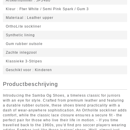
Artikelnummer
JP5480
Kleur
Ftwr White / Semi Pink Spark / Gum 3
Materiaal
Leather upper
OrthoLite sockliner
Synthetic lining
Gum rubber outsole
Zachte inlegzool
Klassieke 3-Stripes
Geschikt voor
Kinderen
Productbeschrijving
Introducing the Samba Og Shoes, a timeless classic for juniors
with an eye for style. Crafted from premium leather and featuring
a durable rubber outsole, these shoes blend practicality with a
dash of wear-anywhere sophistication. An Ortholite sockliner adds
comfort, while the classic lace closure ensures a secure fit - the
perfect pair for those who live their life in motion. - If you time
travelled back to the 1960s, you'd find pro soccer players wearing