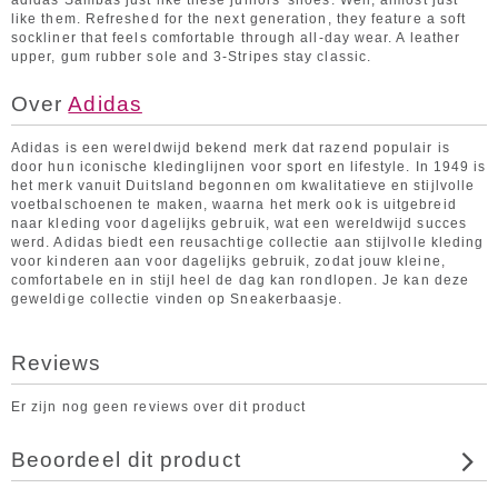
adidas Sambas just like these juniors' shoes. Well, almost just
like them. Refreshed for the next generation, they feature a soft
sockliner that feels comfortable through all-day wear. A leather
upper, gum rubber sole and 3-Stripes stay classic.
Over
Adidas
Adidas is een wereldwijd bekend merk dat razend populair is
door hun iconische kledinglijnen voor sport en lifestyle. In 1949 is
het merk vanuit Duitsland begonnen om kwalitatieve en stijlvolle
voetbalschoenen te maken, waarna het merk ook is uitgebreid
naar kleding voor dagelijks gebruik, wat een wereldwijd succes
werd. Adidas biedt een reusachtige collectie aan stijlvolle kleding
voor kinderen aan voor dagelijks gebruik, zodat jouw kleine,
comfortabele en in stijl heel de dag kan rondlopen. Je kan deze
geweldige collectie vinden op Sneakerbaasje.
Reviews
Er zijn nog geen reviews over dit product
Beoordeel dit product