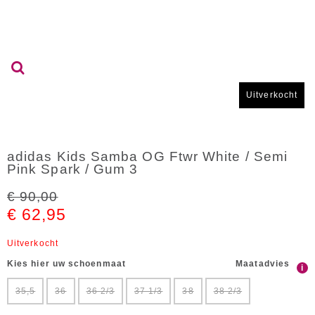
Uitverkocht
adidas Kids Samba OG Ftwr White / Semi
Pink Spark / Gum 3
€ 90,00
€ 62,95
Uitverkocht
Kies hier uw schoenmaat
Maatadvies
i
35,5
36
36 2/3
37 1/3
38
38 2/3