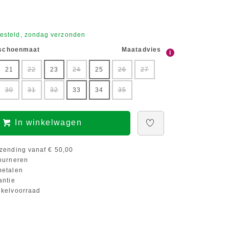
esteld, zondag verzonden
 schoenmaat
Maatadvies
i
21
22
23
24
25
26
27
30
31
32
33
34
35
In winkelwagen
zending vanaf € 50,00
ourneren
etalen
antie
kelvoorraad