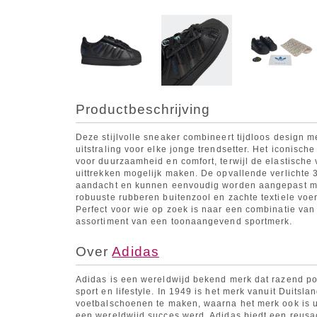
Productbeschrijving
Deze stijlvolle sneaker combineert tijdloos design 
uitstraling voor elke jonge trendsetter. Het iconische
voor duurzaamheid en comfort, terwijl de elastische 
uittrekken mogelijk maken. De opvallende verlichte 3
aandacht en kunnen eenvoudig worden aangepast met
robuuste rubberen buitenzool en zachte textiele voe
Perfect voor wie op zoek is naar een combinatie van 
assortiment van een toonaangevend sportmerk.
Over
Adidas
Adidas is een wereldwijd bekend merk dat razend pop
sport en lifestyle. In 1949 is het merk vanuit Duitsl
voetbalschoenen te maken, waarna het merk ook is ui
een wereldwijd succes werd. Adidas biedt een reusach