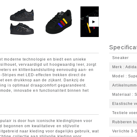
▶
Specifica
Sneaker
met moderne technologie en biedt een unieke
 silhouet, vervaardigd uit hoogwaardig leer, zorgt
Merk
Adida
veters en klittenbandsluiting eenvoudig aan- en
-Stripes met LED-effecten trekken direct de
Model
Supe
 een drukknop aan de zijkant. Dankzij de
ring is optimaal draagcomfort gegarandeerd.
Artikelnumm
mode, innovatie en functionaliteit binnen het
Materiaal
S
Elastische v
Textiele voe
ulair is door hun iconische kledinglijnen voor
Rubberen bu
and begonnen om kwalitatieve en stijlvolle
tgebreid naar kleding voor dagelijks gebruik, wat
Verlichte 3-
tige collectie aan stijlvolle kleding voor