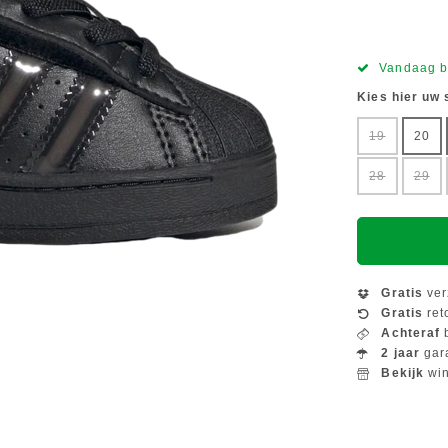
Vandaag b
Kies hier uw
19
20
28
29
Gratis
ver
Gratis
ret
Achteraf
b
2 jaar
gar
Bekijk
win