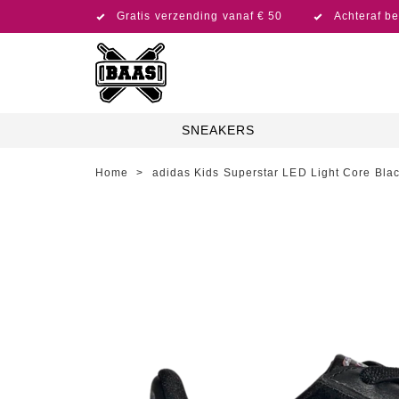
Gratis verzending vanaf € 50
Achteraf be
SNEAKERS
Home
>
adidas Kids Superstar LED Light Core Black