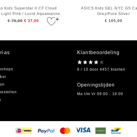
s Kids Superstar II CF Cloud
ASICS Kids GEL-NYC GS Ca
/ Light Pink / Lucid Aquamarine
Grey/Pure Silver
+
€ 75,00
€ 37,00
€ 105,00
rias
Klantbeoordeling
bshops
8 / 10 door 4457 klanten
kel
on
Openingstijden
bestellen
Ma t/m Vr 09:00 - 18:00
s