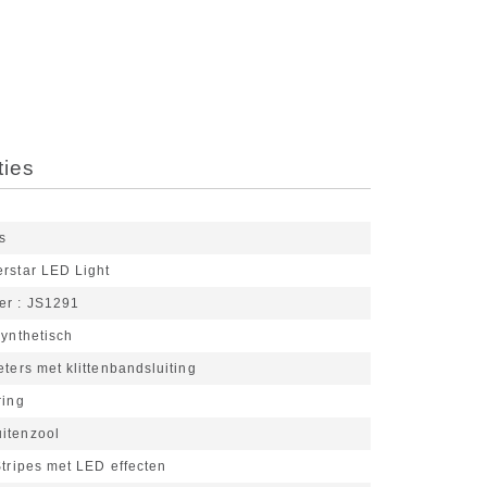
ties
s
rstar LED Light
er
JS1291
ynthetisch
eters met klittenbandsluiting
ring
itenzool
Stripes met LED effecten