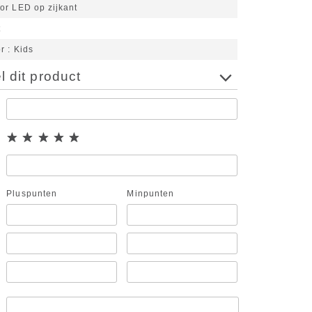
or LED op zijkant
t
or
Kids
 dit product
Pluspunten
Minpunten