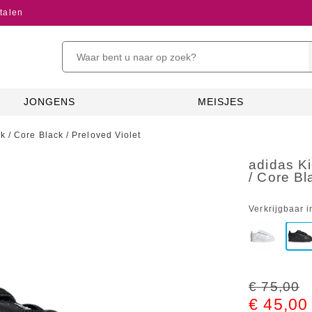
talen
JONGENS
MEISJES
 / Core Black / Preloved Violet
adidas K
/ Core Bl
Verkrijgbaar i
€ 75,00
€ 45,00