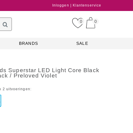
Inloggen
Klantenservice
0
0
BRANDS
SALE
ids Superstar LED Light Core Black
ack / Preloved Violet
n 2 uitvoeringen: