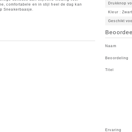
Drukknop vo
ne, comfortabele en in stijl heel de dag kan
op Sneakerbaasje.
Kleur
Zwar
Geschikt vo
Beoordeel
Naam
Beoordeling
Titel
Ervaring