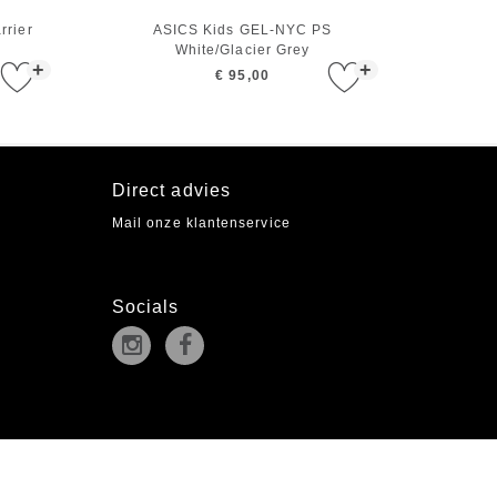
rrier
ASICS Kids GEL-NYC PS
White/Glacier Grey
+
+
€ 95,00
Direct advies
Mail onze klantenservice
Socials