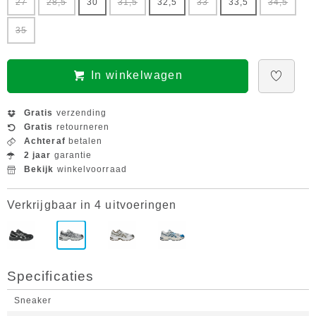
27
28,5
30
31,5
32,5
33
33,5
34,5
35
In winkelwagen
Gratis
verzending
Gratis
retourneren
Achteraf
betalen
2 jaar
garantie
Bekijk
winkelvoorraad
Verkrijgbaar in 4 uitvoeringen
Specificaties
Sneaker