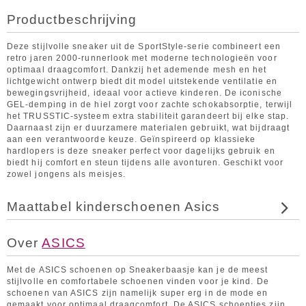
Productbeschrijving
Deze stijlvolle sneaker uit de SportStyle-serie combineert een
retro jaren 2000-runnerlook met moderne technologieën voor
optimaal draagcomfort. Dankzij het ademende mesh en het
lichtgewicht ontwerp biedt dit model uitstekende ventilatie en
bewegingsvrijheid, ideaal voor actieve kinderen. De iconische
GEL-demping in de hiel zorgt voor zachte schokabsorptie, terwijl
het TRUSSTIC-systeem extra stabiliteit garandeert bij elke stap.
Daarnaast zijn er duurzamere materialen gebruikt, wat bijdraagt
aan een verantwoorde keuze. Geïnspireerd op klassieke
hardlopers is deze sneaker perfect voor dagelijks gebruik en
biedt hij comfort en steun tijdens alle avonturen. Geschikt voor
zowel jongens als meisjes.
Maattabel kinderschoenen Asics
Over
ASICS
Met de ASICS schoenen op Sneakerbaasje kan je de meest
stijlvolle en comfortabele schoenen vinden voor je kind. De
schoenen van ASICS zijn namelijk super erg in de mode en
gemaakt voor optimaal draagcomfort. De ASICS schoentjes zijn