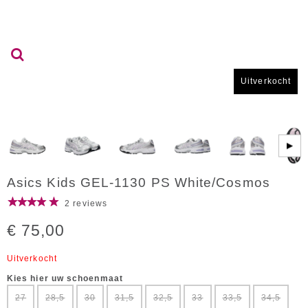
Uitverkocht
▶
Asics Kids GEL-1130 PS White/Cosmos
2 reviews
€ 75,00
Uitverkocht
Kies hier uw schoenmaat
27
28,5
30
31,5
32,5
33
33,5
34,5