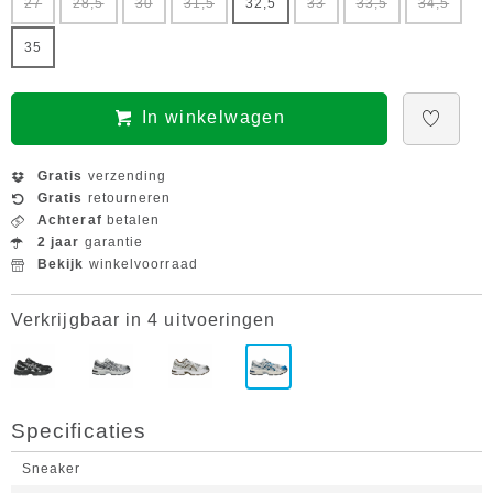
27
28,5
30
31,5
32,5
33
33,5
34,5
35
In winkelwagen
Gratis
verzending
Gratis
retourneren
Achteraf
betalen
2 jaar
garantie
Bekijk
winkelvoorraad
Verkrijgbaar in 4 uitvoeringen
Specificaties
Sneaker