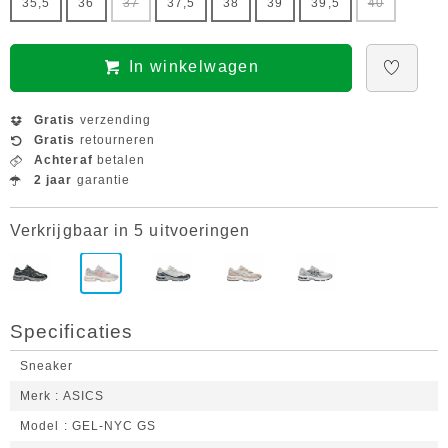
35,5
36
37
37,5
38
39
39,5
40
In winkelwagen
Gratis
verzending
Gratis
retourneren
Achteraf
betalen
2 jaar
garantie
Verkrijgbaar in 5 uitvoeringen
Specificaties
Sneaker
Merk
ASICS
Model
GEL-NYC GS