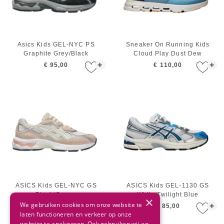
Asics Kids GEL-NYC PS
Sneaker On Running Kids
Graphite Grey/Black
Cloud Play Dust Dew
+
+
€ 95,00
€ 110,00
ASICS Kids GEL-NYC GS
ASICS Kids GEL-1130 GS
Blush/Cream
White/Twilight Blue
×
We gebruiken cookies om onze website te
+
+
€ 105,00
€ 85,00
laten functioneren en verkeer op onze
website te analyseren. Ook gebruiken wij en