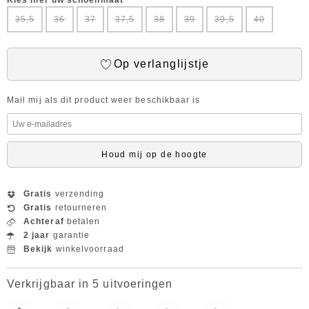
Kies hier uw schoenmaat
35,5
36
37
37,5
38
39
39,5
40
Op verlanglijstje
Mail mij als dit product weer beschikbaar is
Houd mij op de hoogte
Gratis
verzending
Gratis
retourneren
Achteraf
betalen
2 jaar
garantie
Bekijk
winkelvoorraad
Verkrijgbaar in 5 uitvoeringen