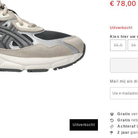
€ 78,00
Uitverkocht
Kies hier uw
35,5
36
Mail mij als d
Gratis
ver
Gratis
ret
Uitverkocht
Achteraf
b
2 jaar
gar