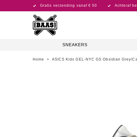
Gratis verzending vanaf € 50
Achteraf be
SNEAKERS
Home
>
ASICS Kids GEL-NYC GS Obsidian Grey/C