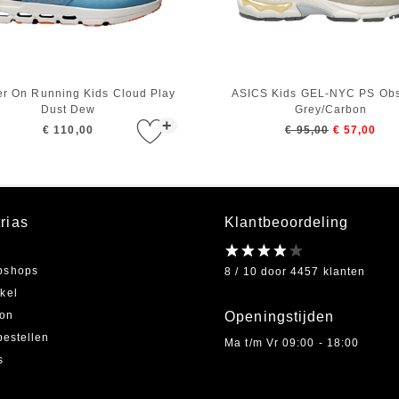
r On Running Kids Cloud Play
ASICS Kids GEL-NYC PS Obs
Dust Dew
Grey/Carbon
+
€ 110,00
€ 95,00
€ 57,00
rias
Klantbeoordeling
bshops
8 / 10 door 4457 klanten
kel
on
Openingstijden
bestellen
Ma t/m Vr 09:00 - 18:00
s