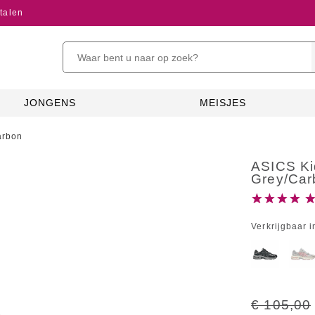
talen
JONGENS
MEISJES
arbon
ASICS Ki
Grey/Car
Verkrijgbaar i
€ 105,00