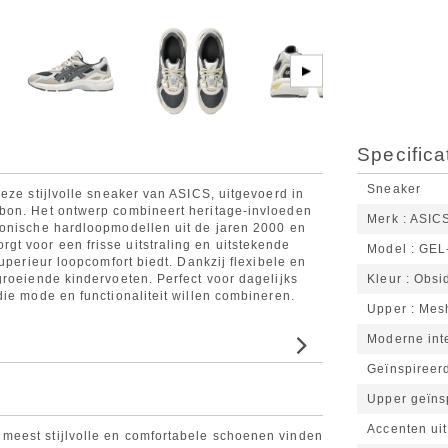
▶
Specifica
Sneaker
eze stijlvolle sneaker van ASICS, uitgevoerd in
bon. Het ontwerp combineert heritage-invloeden
Merk
ASIC
conische hardloopmodellen uit de jaren 2000 en
t voor een frisse uitstraling en uitstekende
Model
GEL
uperieur loopcomfort biedt. Dankzij flexibele en
groeiende kindervoeten. Perfect voor dagelijks
Kleur
Obsi
ie mode en functionaliteit willen combineren.
Upper
Mes
Moderne inte
Geïnspireer
Upper geïns
Accenten ui
meest stijlvolle en comfortabele schoenen vinden