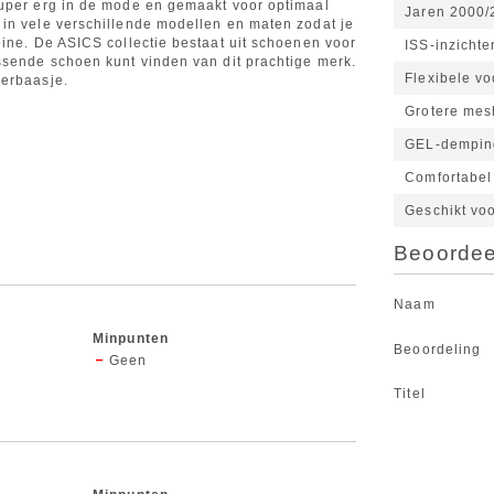
super erg in de mode en gemaakt voor optimaal
Jaren 2000/
in vele verschillende modellen en maten zodat je
eine. De ASICS collectie bestaat uit schoenen voor
ISS-inzicht
ssende schoen kunt vinden van dit prachtige merk.
Flexibele vo
kerbaasje.
Grotere mes
GEL-demping
Comfortabel 
Geschikt vo
Beoordeel
Naam
Minpunten
Beoordeling
Geen
Titel