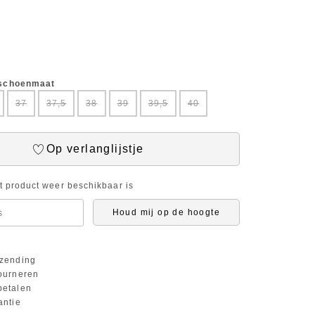
 schoenmaat
37
37,5
38
39
39,5
40
Op verlanglijstje
it product weer beschikbaar is
Houd mij op de hoogte
zending
ourneren
etalen
antie