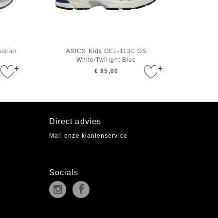
idian
ASICS Kids GEL-1130 GS
White/Twilight Blue
+
+
€ 85,00
Direct advies
Mail onze klantenservice
Socials