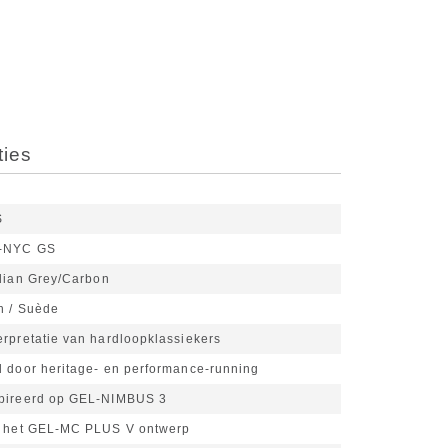
ties
S
-NYC GS
dian Grey/Carbon
h / Suède
rpretatie van hardloopklassiekers
d door heritage- en performance-running
pireerd op GEL-NIMBUS 3
t het GEL-MC PLUS V ontwerp