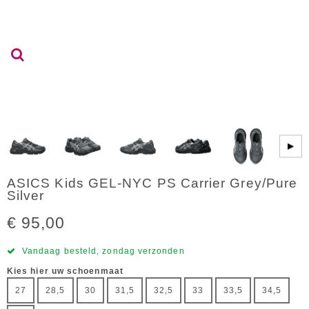
▶
ASICS Kids GEL-NYC PS Carrier Grey/Pure
Silver
€ 95,00
Vandaag besteld, zondag verzonden
Kies hier uw schoenmaat
27
28,5
30
31,5
32,5
33
33,5
34,5