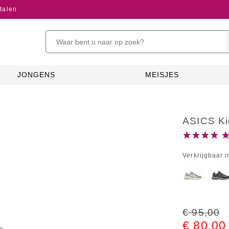
talen
JONGENS
MEISJES
ASICS K
Verkrijgbaar i
€ 95,00
€ 80,00