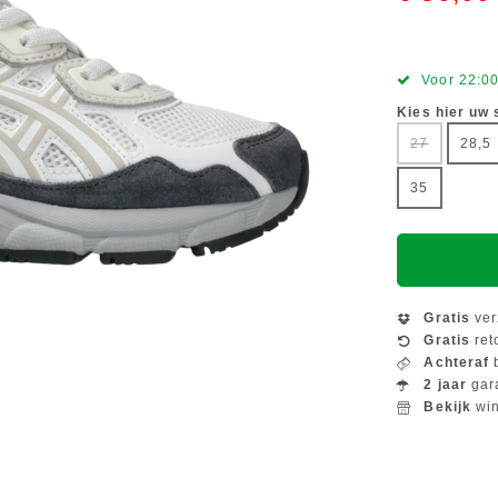
Voor 22:00
Kies hier uw
27
28,5
35
Gratis
ver
Gratis
ret
Achteraf
b
2 jaar
gar
Bekijk
win