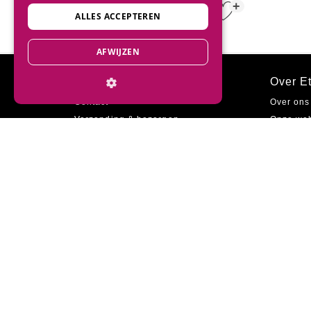
+
€ 95,00
ALLES ACCEPTEREN
AFWIJZEN
Klantenservice
Over Et
Contact
Over ons
Verzending & bezorgen
Onze we
Ruilen & retourneren
Onze win
Betaalmethodes
Cadeaub
Garantie
Zakelijk 
Inloggen
Vacature
Veelgestelde vragen
Sitemap