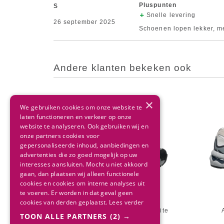
Pluspunten
S
Snelle levering
26 september 2025
Schoenen lopen lekker, me 
Andere klanten bekeken ook
×
We gebruiken cookies om onze website te
laten functioneren en verkeer op onze
website te analyseren. Ook gebruiken wij en
onze partners cookies voor
gepersonaliseerde inhoud, aanbiedingen en
advertenties die zo goed mogelijk op uw
interesses aansluiten. Mocht u niet akkoord
gaan, dan plaatsen wij alleen functionele
cookies en cookies om interne analyses uit
te voeren. Er worden in dat geval geen
cookies van derden geplaatst.
Lees verder
Asics Kids GEL-NYC PS Graphite
TOON ALLE PARTNERS
(2) →
Grey/Black