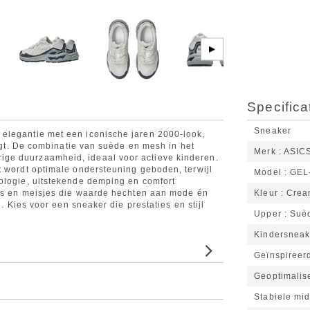
▶
Specifica
Sneaker
elegantie met een iconische jaren 2000-look,
ijgt. De combinatie van suède en mesh in het
Merk
ASIC
ge duurzaamheid, ideaal voor actieve kinderen.
t wordt optimale ondersteuning geboden, terwijl
Model
GEL
ologie, uitstekende demping en comfort
ens en meisjes die waarde hechten aan mode én
Kleur
Crea
n. Kies voor een sneaker die prestaties en stijl
Upper
Suè
Kindersneak
Geïnspiree
Geoptimalise
Stabiele mi