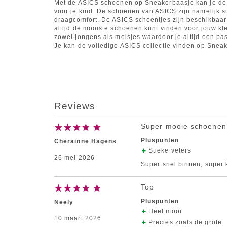
Met de ASICS schoenen op Sneakerbaasje kan je de 
voor je kind. De schoenen van ASICS zijn namelijk 
draagcomfort. De ASICS schoentjes zijn beschikbaar 
altijd de mooiste schoenen kunt vinden voor jouw kl
zowel jongens als meisjes waardoor je altijd een pa
Je kan de volledige ASICS collectie vinden op Snea
Reviews
Super mooie schoenen
Pluspunten
Cherainne Hagens
Stieke veters
26 mei 2026
Super snel binnen, super k
Top
Pluspunten
Neely
Heel mooi
10 maart 2026
Precies zoals de grote