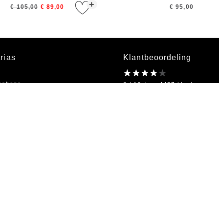
+
€ 105,00
€ 89,00
€ 95,00
rias
Klantbeoordeling
bshops
8 / 10 door 4457 klanten
kel
on
Openingstijden
bestellen
Ma t/m Vr 09:00 - 18:00
s
Algemene Voorwaarden
|
Privacy
|
Gegevensverwerking
Copyright © 2026 - Onderdeel van Etrias