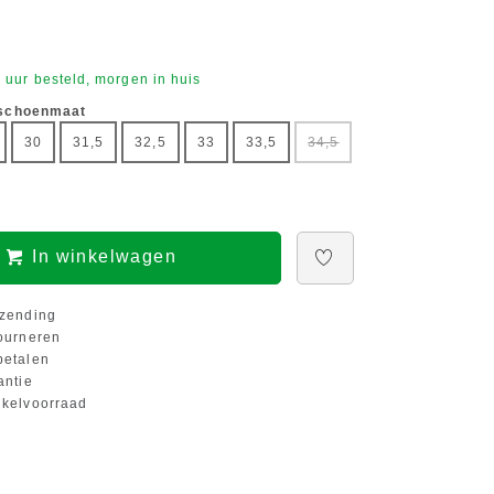
 uur besteld, morgen in huis
 schoenmaat
30
31,5
32,5
33
33,5
34,5
In winkelwagen
zending
ourneren
etalen
antie
kelvoorraad