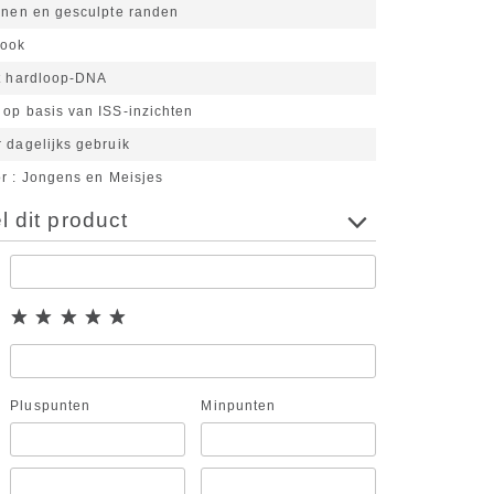
ijnen en gesculpte randen
look
et hardloop-DNA
 op basis van ISS-inzichten
 dagelijks gebruik
or
Jongens en Meisjes
 dit product
Pluspunten
Minpunten