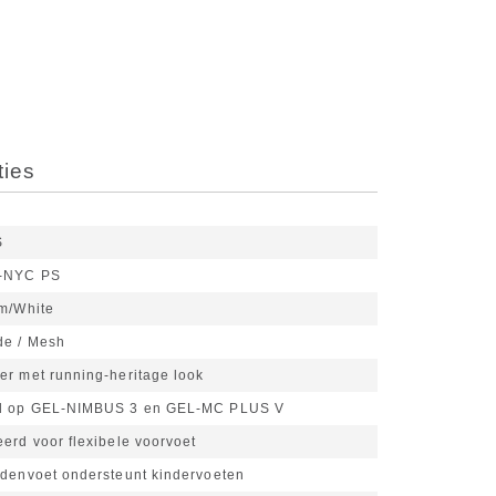
ties
S
-NYC PS
m/White
de / Mesh
er met running-heritage look
rd op GEL-NIMBUS 3 en GEL-MC PLUS V
erd voor flexibele voorvoet
ddenvoet ondersteunt kindervoeten