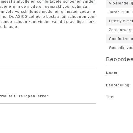
meest stijlvolle en comfortabele schoenen vinden
Vloeiende l
super erg in de mode en gemaakt voor optimaal
in vele verschillende modellen en maten zodat je
Jaren 2000 
eine. De ASICS collectie bestaat uit schoenen voor
Lifestyle m
ssende schoen kunt vinden van dit prachtige merk.
kerbaasje.
Zoolontwerp
Comfort voor
Geschikt vo
Beoordeel
Naam
Beoordeling
waliteit.. ze lopen lekker
Titel