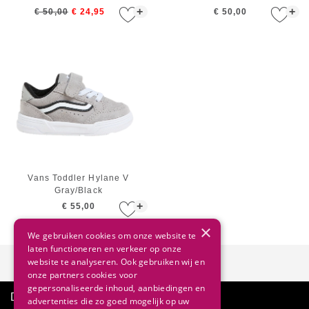
+
+
€ 50,00
€ 24,95
€ 50,00
Vans Toddler Hylane V
Gray/Black
+
€ 55,00
×
We gebruiken cookies om onze website te
laten functioneren en verkeer op onze
website te analyseren. Ook gebruiken wij en
onze partners cookies voor
gepersonaliseerde inhoud, aanbiedingen en
Direct advies
advertenties die zo goed mogelijk op uw