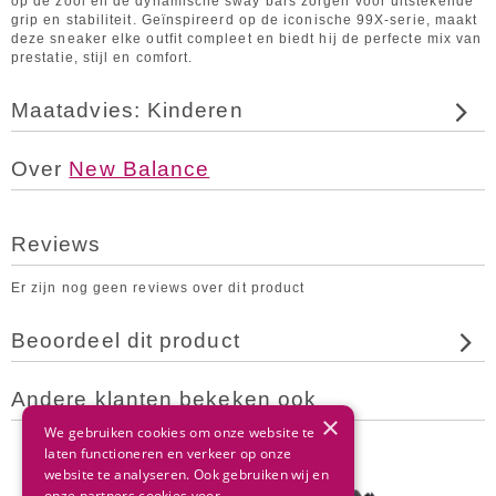
op de zool en de dynamische sway bars zorgen voor uitstekende
grip en stabiliteit. Geïnspireerd op de iconische 99X-serie, maakt
deze sneaker elke outfit compleet en biedt hij de perfecte mix van
prestatie, stijl en comfort.
Maatadvies: Kinderen
Over
New Balance
Reviews
Er zijn nog geen reviews over dit product
Beoordeel dit product
Andere klanten bekeken ook
×
We gebruiken cookies om onze website te
laten functioneren en verkeer op onze
website te analyseren. Ook gebruiken wij en
onze partners cookies voor