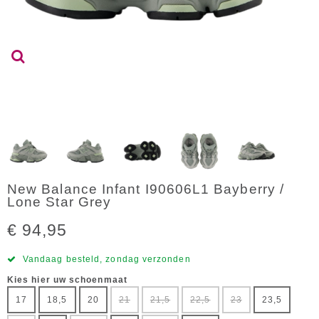
New Balance Infant I90606L1 Bayberry /
Lone Star Grey
€ 94,95
Vandaag besteld, zondag verzonden
Kies hier uw schoenmaat
17
18,5
20
21
21,5
22,5
23
23,5