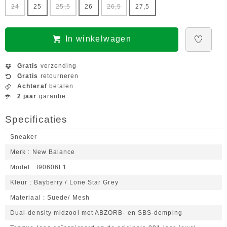
24
25
25,5
26
26,5
27,5
In winkelwagen
Gratis
verzending
Gratis
retourneren
Achteraf
betalen
2 jaar
garantie
Specificaties
Sneaker
Merk
New Balance
Model
I90606L1
Kleur
Bayberry / Lone Star Grey
Materiaal
Suede/ Mesh
Dual-density midzool met ABZORB- en SBS-demping