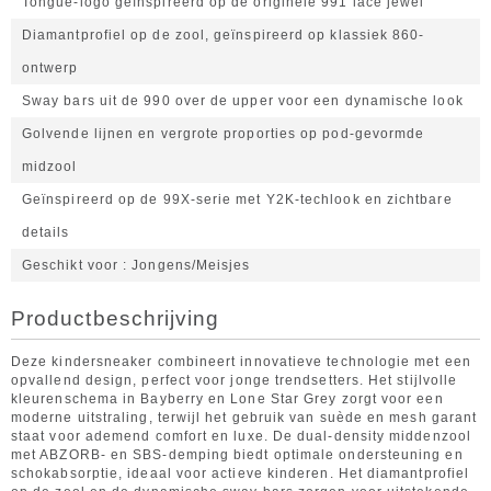
Tongue-logo geïnspireerd op de originele 991 lace jewel
Diamantprofiel op de zool, geïnspireerd op klassiek 860-
ontwerp
Sway bars uit de 990 over de upper voor een dynamische look
Golvende lijnen en vergrote proporties op pod-gevormde
midzool
Geïnspireerd op de 99X-serie met Y2K-techlook en zichtbare
details
Geschikt voor
Jongens/Meisjes
Productbeschrijving
Deze kindersneaker combineert innovatieve technologie met een
opvallend design, perfect voor jonge trendsetters. Het stijlvolle
kleurenschema in Bayberry en Lone Star Grey zorgt voor een
moderne uitstraling, terwijl het gebruik van suède en mesh garant
staat voor ademend comfort en luxe. De dual-density middenzool
met ABZORB- en SBS-demping biedt optimale ondersteuning en
schokabsorptie, ideaal voor actieve kinderen. Het diamantprofiel