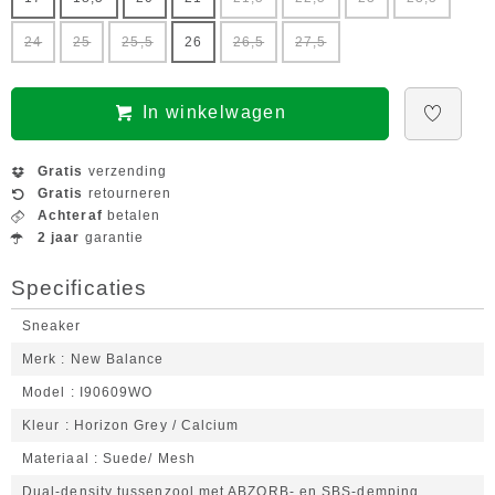
24
25
25,5
26
26,5
27,5
In winkelwagen
Gratis
verzending
Gratis
retourneren
Achteraf
betalen
2 jaar
garantie
Specificaties
Sneaker
Merk
New Balance
Model
I90609WO
Kleur
Horizon Grey / Calcium
Materiaal
Suede/ Mesh
Dual-density tussenzool met ABZORB- en SBS-demping