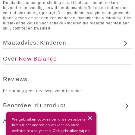
De elastische bungee-sluiting maakt het aan- en uittrekken
bijzonder eenvoudig, terwijl het diamantprofiel op de buitenzool
voor uitstekende grip zorgt. De opvallende swaybars en golvende
lijnen geven de schoen een moderne, dynamische uitstraling. Een
uitstekende keuze voor actieve kinderen die waarde hechten aan
stijl, comfort en kwaliteit.
Maatadvies: Kinderen
Over
New Balance
Reviews
Er zijn nog geen reviews over dit product
Beoordeel dit product
×
We gebruiken cookies om onze website te
Andere klanten bekeken ook
laten functioneren en verkeer op onze
website te analyseren. Ook gebruiken wij en