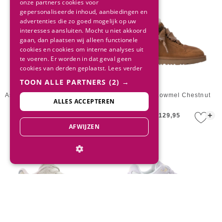
onze partners cookies voor
gepersonaliseerde inhoud, aanbiedingen en
advertenties die zo goed mogelijk op uw
interesses aansluiten. Mocht u niet akkoord
gaan, dan plaatsen wij alleen functionele
cookies en cookies om interne analyses uit
te voeren. Er worden in dat geval geen
cookies van derden geplaatst.
Lees verder
TOON ALLE PARTNERS
(2) →
Asics Kids GEL-VENTURE 6 GS
UGG Kids Lowmel Chestnut
ALLES ACCEPTEREN
Black/Black
+
+
€ 80,00
€ 129,95
AFWIJZEN