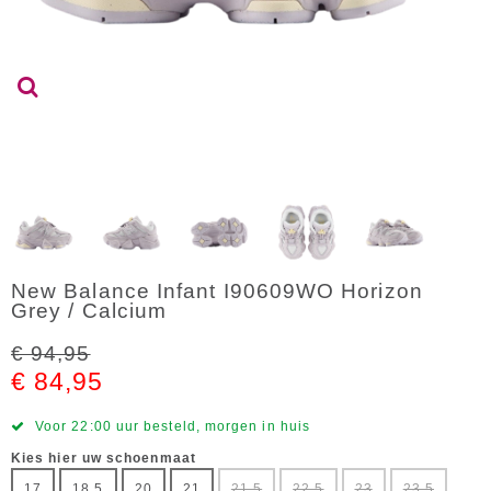
New Balance Infant I90609WO Horizon
Grey / Calcium
€ 94,95
€ 84,95
Voor 22:00 uur besteld, morgen in huis
Kies hier uw schoenmaat
17
18,5
20
21
21,5
22,5
23
23,5