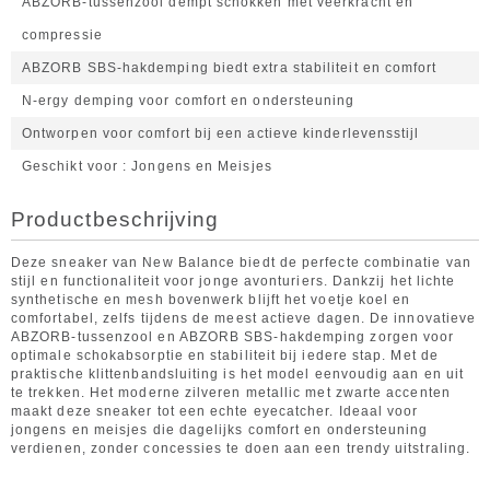
ABZORB-tussenzool dempt schokken met veerkracht en
compressie
ABZORB SBS-hakdemping biedt extra stabiliteit en comfort
N-ergy demping voor comfort en ondersteuning
Ontworpen voor comfort bij een actieve kinderlevensstijl
Geschikt voor
Jongens en Meisjes
Productbeschrijving
Deze sneaker van New Balance biedt de perfecte combinatie van
stijl en functionaliteit voor jonge avonturiers. Dankzij het lichte
synthetische en mesh bovenwerk blijft het voetje koel en
comfortabel, zelfs tijdens de meest actieve dagen. De innovatieve
ABZORB-tussenzool en ABZORB SBS-hakdemping zorgen voor
optimale schokabsorptie en stabiliteit bij iedere stap. Met de
praktische klittenbandsluiting is het model eenvoudig aan en uit
te trekken. Het moderne zilveren metallic met zwarte accenten
maakt deze sneaker tot een echte eyecatcher. Ideaal voor
jongens en meisjes die dagelijks comfort en ondersteuning
verdienen, zonder concessies te doen aan een trendy uitstraling.