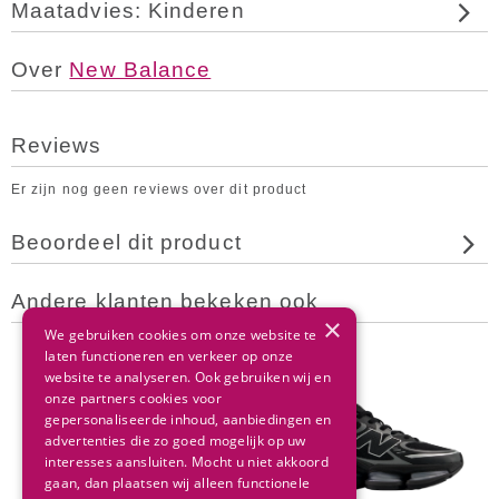
Maatadvies: Kinderen
Over
New Balance
Reviews
Er zijn nog geen reviews over dit product
Beoordeel dit product
Andere klanten bekeken ook
×
We gebruiken cookies om onze website te
laten functioneren en verkeer op onze
website te analyseren. Ook gebruiken wij en
onze partners cookies voor
gepersonaliseerde inhoud, aanbiedingen en
advertenties die zo goed mogelijk op uw
interesses aansluiten. Mocht u niet akkoord
gaan, dan plaatsen wij alleen functionele