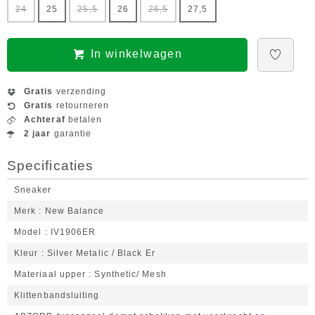
24
25
25,5
26
26,5
27,5
In winkelwagen
Gratis
verzending
Gratis
retourneren
Achteraf
betalen
2 jaar
garantie
Specificaties
Sneaker
Merk
New Balance
Model
IV1906ER
Kleur
Silver Metalic / Black Er
Materiaal upper
Synthetic/ Mesh
Klittenbandsluiting