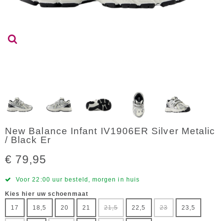
New Balance Infant IV1906ER Silver Metalic
/ Black Er
€ 79,95
Voor 22:00 uur besteld, morgen in huis
Kies hier uw schoenmaat
17
18,5
20
21
21,5
22,5
23
23,5