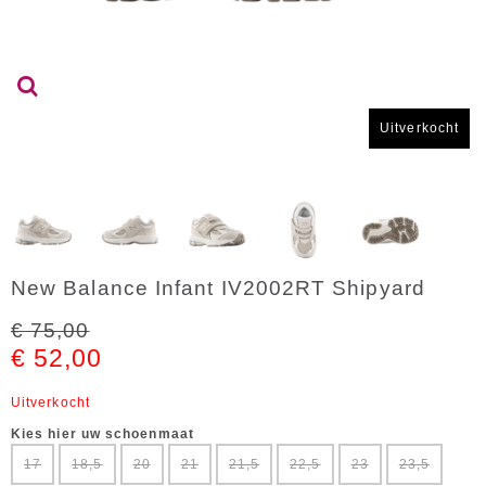
Uitverkocht
New Balance Infant IV2002RT Shipyard
€ 75,00
€ 52,00
Uitverkocht
Kies hier uw schoenmaat
17
18,5
20
21
21,5
22,5
23
23,5