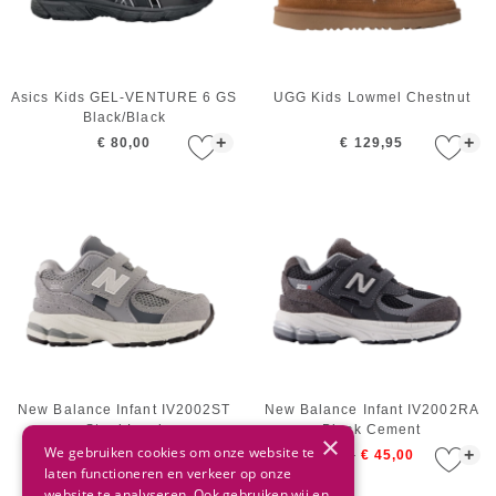
Asics Kids GEL-VENTURE 6 GS
UGG Kids Lowmel Chestnut
Black/Black
+
+
€ 80,00
€ 129,95
New Balance Infant IV2002ST
New Balance Infant IV2002RA
Steel Lead
Black Cement
×
We gebruiken cookies om onze website te
+
+
€ 74,95
€ 44,00
€ 75,00
€ 45,00
laten functioneren en verkeer op onze
website te analyseren. Ook gebruiken wij en