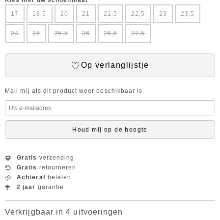
Kies hier uw schoenmaat
17
18,5
20
21
21,5
22,5
23
23,5
24
25
25,5
26
26,5
27,5
Op verlanglijstje
Mail mij als dit product weer beschikbaar is
Houd mij op de hoogte
Gratis
verzending
Gratis
retourneren
Achteraf
betalen
2 jaar
garantie
Verkrijgbaar in 4 uitvoeringen