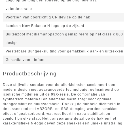
Logo op de tong geïnspireerd op de originele 991
veterdecoratie
Voorzien van doorzichtig CR device op de hak
Iconisch New Balance N-logo op de zijkant
Buitenzool met diamant-patroon geïnspireerd op het classic 860
design
Verstelbare Bungee-sluiting voor gemakkelijk aan- en uittrekken
Geschikt voor
Infant
Productbeschrijving
Deze stijlvolle sneaker voor de allerkleinsten combineert een
modern design met geavanceerde technologie, geïnspireerd op
iconische modellen uit de 99X-serie. De combinatie van
synthetisch materiaal en ademend mesh zorgt voor optimaal
draagcomfort en duurzaamheid. Dankzij de dubbele dichtheid in
de tussenzool met ABZORB- en SBS-demping worden schokken
effectief geabsorbeerd, wat resulteert in extra stabiliteit en
comfort bij elke stap. Het transparante detail op de hak en het
karakteristieke N-logo geven deze sneaker een unieke uitstraling.