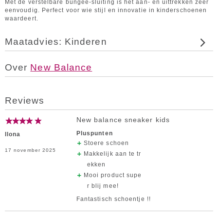
Met de verstelbare bungee-sluiting is het aan- en uittrekken zeer
eenvoudig. Perfect voor wie stijl en innovatie in kinderschoenen
waardeert.
Maatadvies: Kinderen
Over
New Balance
Reviews
New balance sneaker kids
Pluspunten
Ilona
Stoere schoen
17 november 2025
Makkelijk aan te tr
ekken
Mooi product supe
r blij mee!
Fantastisch schoentje !!