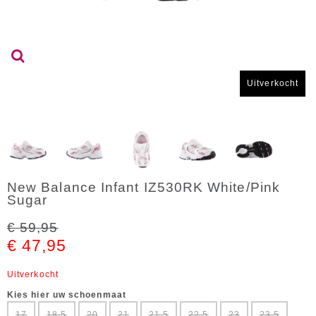
Uitverkocht
New Balance Infant IZ530RK White/Pink
Sugar
€ 59,95
€ 47,95
Uitverkocht
Kies hier uw schoenmaat
17
18,5
20
21
21,5
22,5
23
23,5