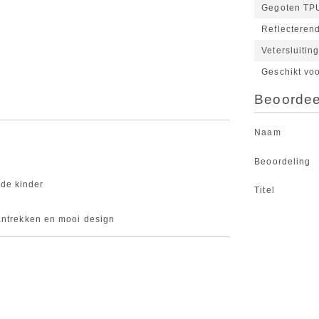
Gegoten TPU
Reflecteren
Vetersluitin
Geschikt vo
Beoordeel
Naam
Beoordeling
de kinder
Titel
antrekken en mooi design