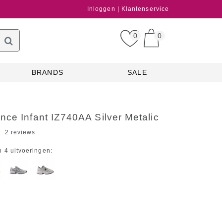
Inloggen
Klantenservice
0
0
BRANDS
SALE
ce Infant IZ740AA Silver Metalic
2 reviews
n 4 uitvoeringen: