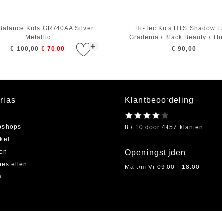
Balance Kids GR740AA Silver
Hi-Tec Kids HTS Shadow L
Metallic
Gradenia / Black Beauty / T
+
Storm / Gray Violet
€ 100,00
€ 70,00
€ 90,00
rias
Klantbeoordeling
bshops
8 / 10 door 4457 klanten
kel
on
Openingstijden
bestellen
Ma t/m Vr 09:00 - 18:00
s