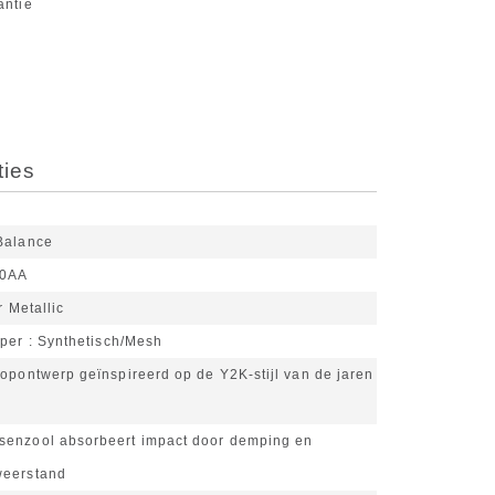
antie
ties
Balance
40AA
r Metallic
pper
Synthetisch/Mesh
opontwerp geïnspireerd op de Y2K-stijl van de jaren
enzool absorbeert impact door demping en
weerstand