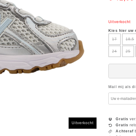
Uitverkocht
Kies hier uw
17
18,5
24
25
Mail mij als d
Gratis
ver
Uitverkocht
Gratis
ret
Achteraf
b