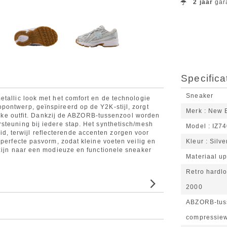
2 jaar
gar
Specifica
Sneaker
etallic look met het comfort en de technologie
ontwerp, geïnspireerd op de Y2K-stijl, zorgt
Merk
New 
 elke outfit. Dankzij de ABZORB-tussenzool worden
steuning bij iedere stap. Het synthetisch/mesh
Model
IZ7
 terwijl reflecterende accenten zorgen voor
 perfecte pasvorm, zodat kleine voeten veilig en
Kleur
Silve
 zijn naar een modieuze en functionele sneaker
Materiaal u
Retro hardlo
2000
ABZORB-tuss
compressie