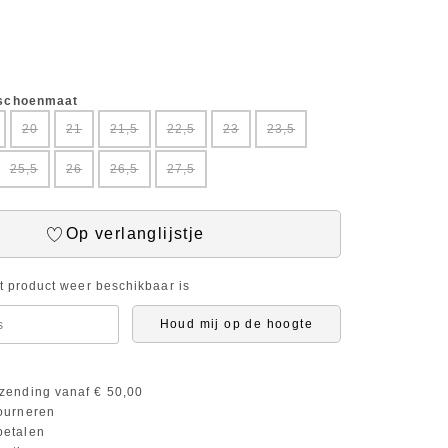
 schoenmaat
20
21
21,5
22,5
23
23,5
25,5
26
26,5
27,5
Op verlanglijstje
it product weer beschikbaar is
Houd mij op de hoogte
zending vanaf € 50,00
ourneren
etalen