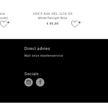
ace
ASICS Kids GEL-1130 GS
hunder
White/Twilight Blue
+
+
€ 85,00
Direct advies
Mail onze klantenservice
Socials