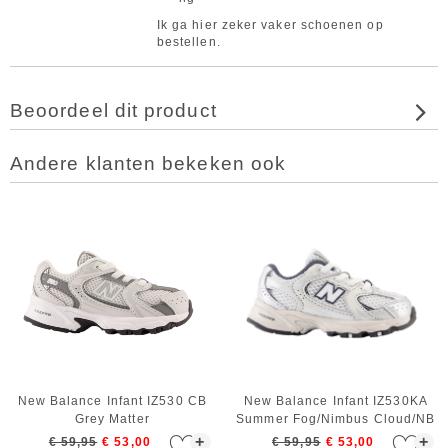
Ik ga hier zeker vaker schoenen op
bestellen.
Beoordeel dit product
Andere klanten bekeken ook
New Balance Infant IZ530 CB
New Balance Infant IZ530KA
Grey Matter
Summer Fog/Nimbus Cloud/NB
Navy/Moonbeam
+
+
€ 59,95
€ 53,00
€ 59,95
€ 53,00