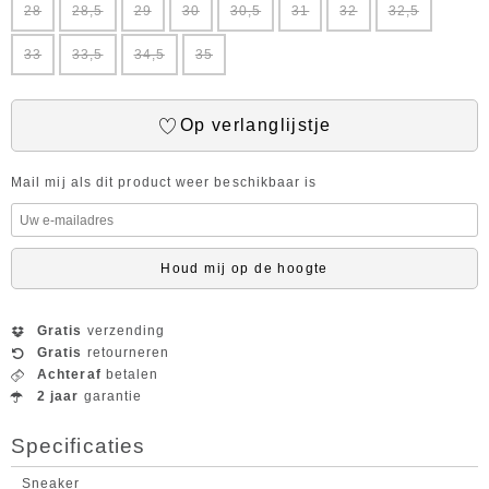
28
28,5
29
30
30,5
31
32
32,5
33
33,5
34,5
35
Op verlanglijstje
Mail mij als dit product weer beschikbaar is
Houd mij op de hoogte
Gratis
verzending
Gratis
retourneren
Achteraf
betalen
2 jaar
garantie
Specificaties
Sneaker