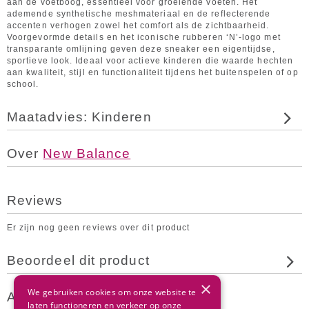
aan de voetboog, essentieel voor groeiende voeten. Het
ademende synthetische meshmateriaal en de reflecterende
accenten verhogen zowel het comfort als de zichtbaarheid.
Voorgevormde details en het iconische rubberen ‘N’-logo met
transparante omlijning geven deze sneaker een eigentijdse,
sportieve look. Ideaal voor actieve kinderen die waarde hechten
aan kwaliteit, stijl en functionaliteit tijdens het buitenspelen of op
school.
Maatadvies: Kinderen
Over
New Balance
Reviews
Er zijn nog geen reviews over dit product
Beoordeel dit product
×
We gebruiken cookies om onze website te
Andere klanten bekeken ook
laten functioneren en verkeer op onze