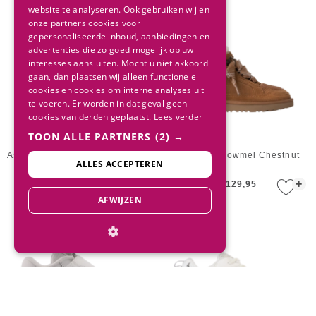
website te analyseren. Ook gebruiken wij en
onze partners cookies voor
gepersonaliseerde inhoud, aanbiedingen en
advertenties die zo goed mogelijk op uw
interesses aansluiten. Mocht u niet akkoord
gaan, dan plaatsen wij alleen functionele
cookies en cookies om interne analyses uit
te voeren. Er worden in dat geval geen
cookies van derden geplaatst.
Lees verder
TOON ALLE PARTNERS
(2) →
Asics Kids GEL-VENTURE 6 GS
UGG Kids Lowmel Chestnut
ALLES ACCEPTEREN
Black/Black
+
+
€ 80,00
€ 129,95
AFWIJZEN