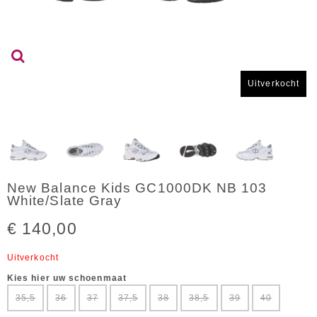
Uitverkocht
New Balance Kids GC1000DK NB 103
White/Slate Gray
€ 140,00
Uitverkocht
Kies hier uw schoenmaat
35,5
36
37
37,5
38
38,5
39
40