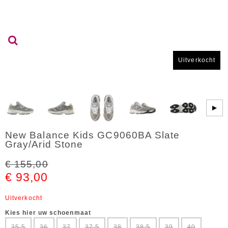
Uitverkocht
▶
New Balance Kids GC9060BA Slate
Gray/Arid Stone
€ 155,00
€ 93,00
Uitverkocht
Kies hier uw schoenmaat
35,5
36
37
37,5
38
38,5
39
40