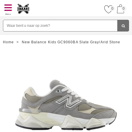
0
0
Menu
Home
>
New Balance Kids GC9060BA Slate Gray/Arid Stone