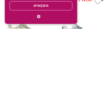
+
+
€ 110,00
€ 159,95
€ 143,95
AFWIJZEN
New Balance Infant I7408L4
ASICS Kids GEL-1130 GS
Turtledove / Linen
White/Twilight Blue
+
+
€ 59,95
€ 85,00
Direct advies
Mail onze klantenservice