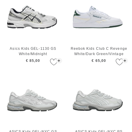
Asics Kids GEL-1130 GS
Reebok Kids Club C Revenge
White/Midnight
White/Dark Green/Vintage
Chalk
+
+
€ 85,00
€ 65,00
ASICS Kids GEL-NYC GS
ASICS Kids GEL-NYC PS