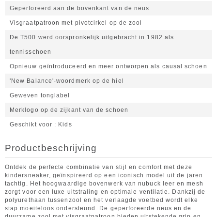
Geperforeerd aan de bovenkant van de neus
Visgraatpatroon met pivotcirkel op de zool
De T500 werd oorspronkelijk uitgebracht in 1982 als
tennisschoen
Opnieuw geïntroduceerd en meer ontworpen als causal schoen
'New Balance'-woordmerk op de hiel
Geweven tonglabel
Merklogo op de zijkant van de schoen
Geschikt voor
Kids
Productbeschrijving
Ontdek de perfecte combinatie van stijl en comfort met deze
kindersneaker, geïnspireerd op een iconisch model uit de jaren
tachtig. Het hoogwaardige bovenwerk van nubuck leer en mesh
zorgt voor een luxe uitstraling en optimale ventilatie. Dankzij de
polyurethaan tussenzool en het verlaagde voetbed wordt elke
stap moeiteloos ondersteund. De geperforeerde neus en de
duurzame zool met visgraatpatroon bieden uitstekende grip en