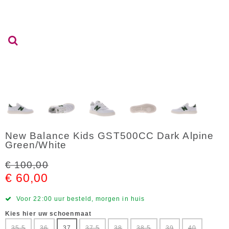
New Balance Kids GST500CC Dark Alpine
Green/White
€ 100,00
€ 60,00
Voor 22:00 uur besteld, morgen in huis
Kies hier uw schoenmaat
35,5
36
37
37,5
38
38,5
39
40