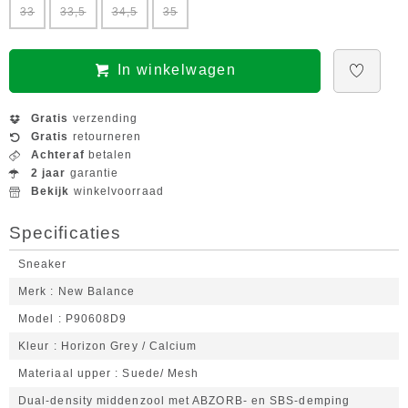
33
33,5
34,5
35
In winkelwagen
Gratis
verzending
Gratis
retourneren
Achteraf
betalen
2 jaar
garantie
Bekijk
winkelvoorraad
Specificaties
Sneaker
Merk
New Balance
Model
P90608D9
Kleur
Horizon Grey / Calcium
Materiaal upper
Suede/ Mesh
Dual-density middenzool met ABZORB- en SBS-demping