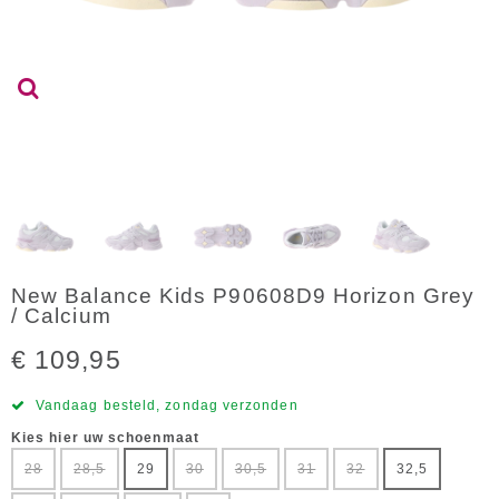
New Balance Kids P90608D9 Horizon Grey
/ Calcium
€ 109,95
Vandaag besteld, zondag verzonden
Kies hier uw schoenmaat
28
28,5
29
30
30,5
31
32
32,5