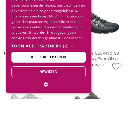
gepersonaliseerde inhoud, aanbiedingen en
advertenties die zo goed mogelijk op uw
interesses aansluiten. Mocht u niet akkoord
gaan, dan plaatsen wij alleen functionele
cookies en cookies om interne analyses uit
te voeren. Er worden in dat geval geen
cookies van derden geplaatst.
Lees verder
TOON ALLE PARTNERS
(2) →
New Balance Infant I90609WO
ASICS Kids GEL-NYC GS
ALLES ACCEPTEREN
Horizon Grey / Calcium
Carrier Grey/Pure Silver
+
+
€ 94,95
€ 84,95
€ 105,00
AFWIJZEN