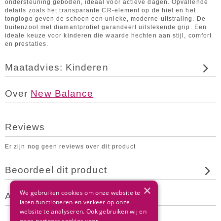
ondersteuning geboden, ideaal voor actieve dagen. Opvallende
details zoals het transparante CR-element op de hiel en het
tonglogo geven de schoen een unieke, moderne uitstraling. De
buitenzool met diamantprofiel garandeert uitstekende grip. Een
ideale keuze voor kinderen die waarde hechten aan stijl, comfort
en prestaties.
Maatadvies: Kinderen
Over
New Balance
Reviews
Er zijn nog geen reviews over dit product
Beoordeel dit product
×
We gebruiken cookies om onze website te
Andere klanten bekeken ook
laten functioneren en verkeer op onze
website te analyseren. Ook gebruiken wij en
onze partners cookies voor