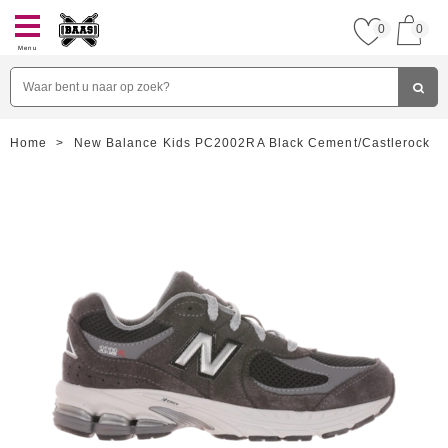
0
0
Menu
Home
>
New Balance Kids PC2002RA Black Cement/Castlerock