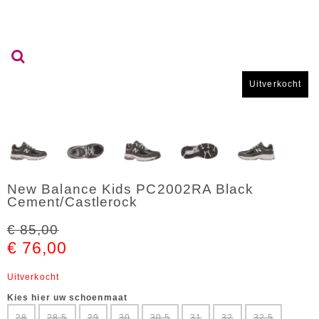
Uitverkocht
New Balance Kids PC2002RA Black
Cement/Castlerock
€ 85,00
€ 76,00
Uitverkocht
Kies hier uw schoenmaat
28
28,5
29
30
30,5
31
32
32,5