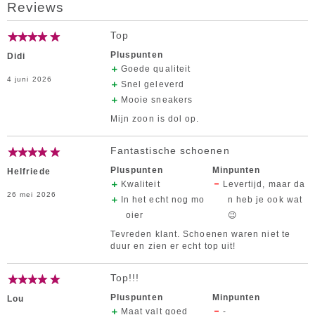
Reviews
Top
Pluspunten
Didi
Goede qualiteit
4 juni 2026
Snel geleverd
Mooie sneakers
Mijn zoon is dol op.
Fantastische schoenen
Pluspunten
Minpunten
Helfriede
Kwaliteit
Levertijd, maar da
26 mei 2026
In het echt nog mo
n heb je ook wat
oier
😉
Tevreden klant. Schoenen waren niet te
duur en zien er echt top uit!
Top!!!
Pluspunten
Minpunten
Lou
Maat valt goed
-