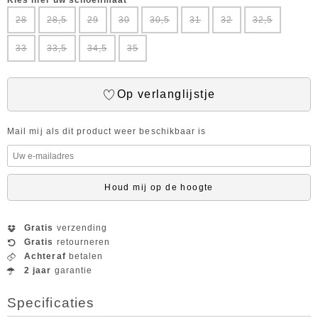
Kies hier uw schoenmaat
28
28,5
29
30
30,5
31
32
32,5
33
33,5
34,5
35
Op verlanglijstje
Mail mij als dit product weer beschikbaar is
Houd mij op de hoogte
Gratis
verzending
Gratis
retourneren
Achteraf
betalen
2 jaar
garantie
Specificaties