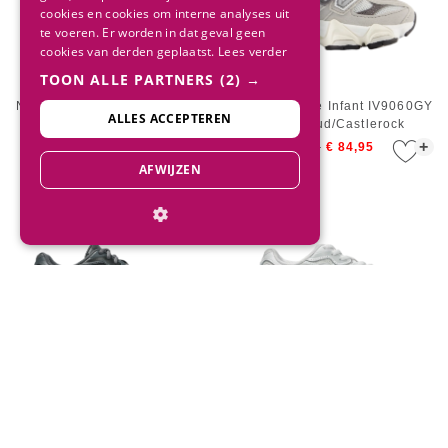
cookies en cookies om interne analyses uit
te voeren. Er worden in dat geval geen
cookies van derden geplaatst.
Lees verder
TOON ALLE PARTNERS
(2) →
New Balance Kids GC9060BK
New Balance Infant IV9060GY
ALLES ACCEPTEREN
Black/Castlerock
Raincloud/Castlerock
+
+
€ 154,95
€ 138,95
€ 94,95
€ 84,95
AFWIJZEN
ASICS Kids GEL-NYC GS
ASICS Kids GEL-NYC PS
Carrier Grey/Pure Silver
White/Glacier Grey
+
+
€ 105,00
€ 95,00