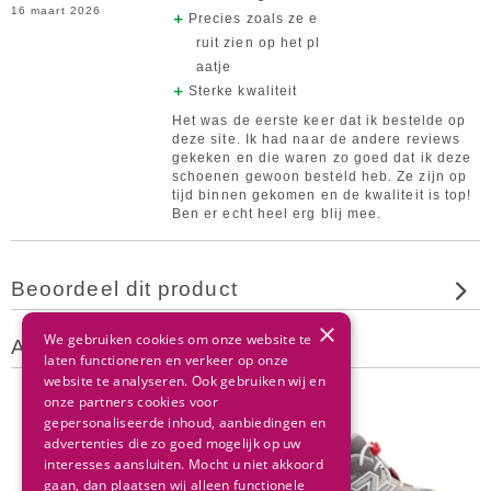
16 maart 2026
Precies zoals ze e
ruit zien op het pl
aatje
Sterke kwaliteit
Het was de eerste keer dat ik bestelde op
deze site. Ik had naar de andere reviews
gekeken en die waren zo goed dat ik deze
schoenen gewoon besteld heb. Ze zijn op
tijd binnen gekomen en de kwaliteit is top!
Ben er echt heel erg blij mee.
Beoordeel dit product
×
We gebruiken cookies om onze website te
Andere klanten bekeken ook
laten functioneren en verkeer op onze
website te analyseren. Ook gebruiken wij en
onze partners cookies voor
gepersonaliseerde inhoud, aanbiedingen en
advertenties die zo goed mogelijk op uw
interesses aansluiten. Mocht u niet akkoord
gaan, dan plaatsen wij alleen functionele