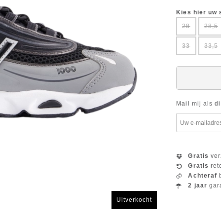
Kies hier uw
28
28,5
33
33,5
Mail mij als d
Gratis
ver
Gratis
ret
Achteraf
b
2 jaar
gar
Uitverkocht