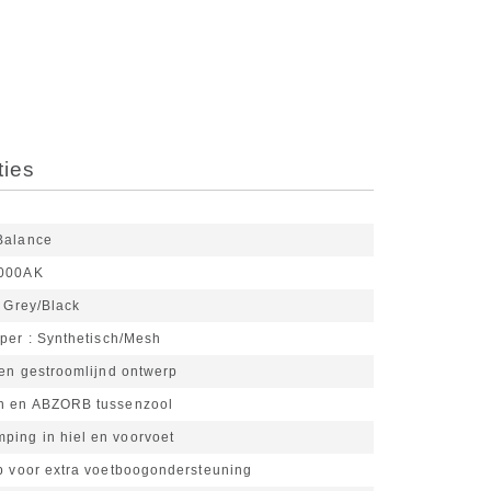
ties
Balance
000AK
 Grey/Black
pper
Synthetisch/Mesh
 en gestroomlijnd ontwerp
n en ABZORB tussenzool
ing in hiel en voorvoet
eb voor extra voetboogondersteuning