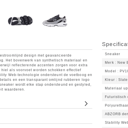
Specifica
Sneaker
gestroomlijnd design met geavanceerde
ng. Het bovenwerk van synthetisch materiaal en
Merk
New 
erwijl reflecterende accenten zorgen voor extra
hiel als voorvoet worden schokken effectief
Model
PV1
bility Web-technologie ondersteunt de voetboog en
etails en een transparant omlijnd rubberen logo
Kleur
Slate
sneaker wordt elke stap ondersteund en gestyled,
Materiaal u
eit waarderen.
Futuristisch
Polyurethaa
ABZORB demp
Stability W