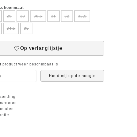
 schoenmaat
29
30
30,5
31
32
32,5
34,5
35
Op verlanglijstje
it product weer beschikbaar is
Houd mij op de hoogte
zending
ourneren
etalen
antie