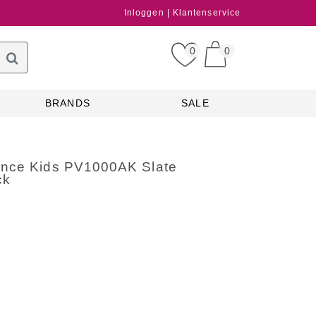
Inloggen
Klantenservice
0
0
BRANDS
SALE
nce Kids PV1000AK Slate
ck