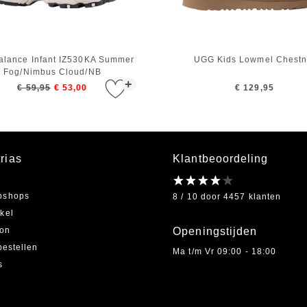
alance Infant IZ530KA Summer
UGG Kids Lowmel Chestn
Fog/Nimbus Cloud/NB
+
Navy/Moonbeam
€ 59,95
€ 53,00
€ 129,95
rias
Klantbeoordeling
bshops
8 / 10 door 4457 klanten
kel
on
Openingstijden
bestellen
Ma t/m Vr 09:00 - 18:00
s