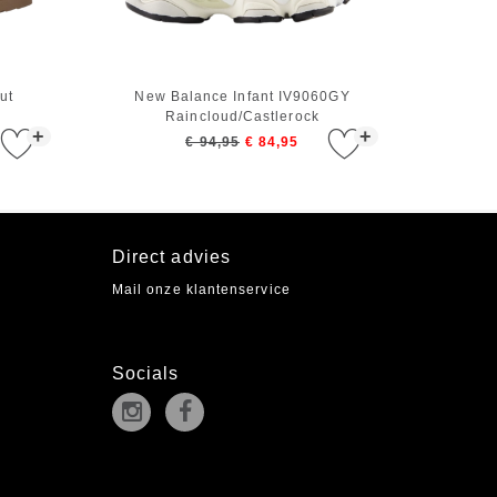
ut
New Balance Infant IV9060GY
Raincloud/Castlerock
+
+
€ 94,95
€ 84,95
Direct advies
Mail onze klantenservice
Socials