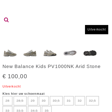
Uitverkocht
New Balance Kids PV1000NK Arid Stone
€ 100,00
Uitverkocht
Kies hier uw schoenmaat
28
28,5
29
30
30,5
31
32
32,5
33
33,5
34,5
35