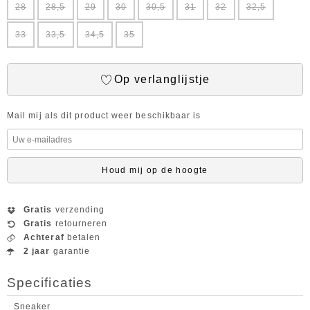
28
28,5
29
30
30,5
31
32
32,5
33
33,5
34,5
35
Op verlanglijstje
Mail mij als dit product weer beschikbaar is
Houd mij op de hoogte
Gratis
verzending
Gratis
retourneren
Achteraf
betalen
2 jaar
garantie
Specificaties
Sneaker