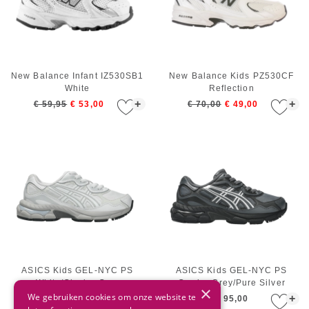
New Balance Infant IZ530SB1
New Balance Kids PZ530CF
White
Reflection
+
+
€ 59,95
€ 53,00
€ 70,00
€ 49,00
ASICS Kids GEL-NYC PS
ASICS Kids GEL-NYC PS
White/Glacier Grey
Carrier Grey/Pure Silver
×
We gebruiken cookies om onze website te
+
+
€ 95,00
€ 95,00