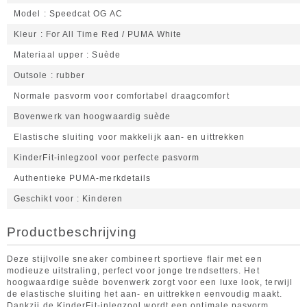
Model
Speedcat OG AC
Kleur
For All Time Red / PUMA White
Materiaal upper
Suède
Outsole
rubber
Normale pasvorm voor comfortabel draagcomfort
Bovenwerk van hoogwaardig suède
Elastische sluiting voor makkelijk aan- en uittrekken
KinderFit-inlegzool voor perfecte pasvorm
Authentieke PUMA-merkdetails
Geschikt voor
Kinderen
Productbeschrijving
Deze stijlvolle sneaker combineert sportieve flair met een
modieuze uitstraling, perfect voor jonge trendsetters. Het
hoogwaardige suède bovenwerk zorgt voor een luxe look, terwijl
de elastische sluiting het aan- en uittrekken eenvoudig maakt.
Dankzij de KinderFit-inlegzool wordt een optimale pasvorm