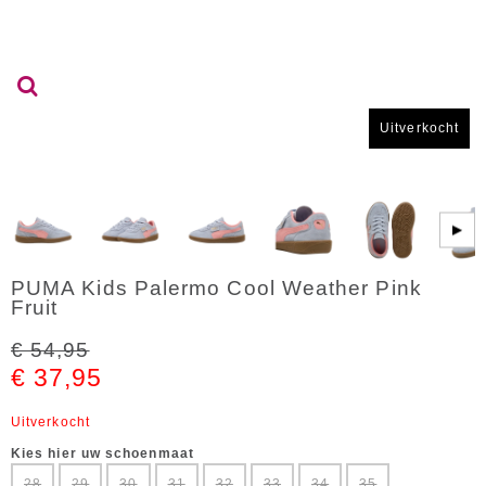
Uitverkocht
▶
PUMA Kids Palermo Cool Weather Pink
Fruit
€ 54,95
€ 37,95
Uitverkocht
Kies hier uw schoenmaat
28
29
30
31
32
33
34
35