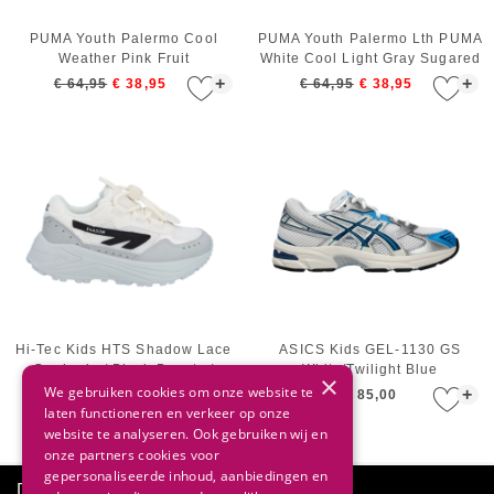
PUMA Youth Palermo Cool
PUMA Youth Palermo Lth PUMA
Weather Pink Fruit
White Cool Light Gray Sugared
Almond
+
+
€ 64,95
€ 38,95
€ 64,95
€ 38,95
Hi-Tec Kids HTS Shadow Lace
ASICS Kids GEL-1130 GS
Gradenia / Black Beauty /
White/Twilight Blue
×
Thunder Storm / Gray Violet
We gebruiken cookies om onze website te
+
+
€ 90,00
€ 85,00
laten functioneren en verkeer op onze
website te analyseren. Ook gebruiken wij en
onze partners cookies voor
gepersonaliseerde inhoud, aanbiedingen en
Direct advies