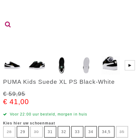
▶
PUMA Kids Suede XL PS Black-White
€ 59,95
€ 41,00
Voor 22:00 uur besteld, morgen in huis
Kies hier uw schoenmaat
28
29
30
31
32
33
34
34,5
35