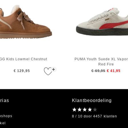
GG Kids Lowmel Chestnut
PUMA Youth Suede XL Vapor
Red Fire
+
€ 129,95
€ 69,95
€ 41,95
rias
Klantbeoordeling
bshops
8 / 10 door 4457 klanten
kel