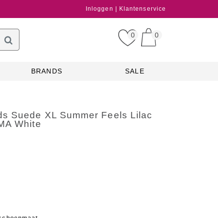
Inloggen
Klantenservice
0
0
BRANDS
SALE
s Suede XL Summer Feels Lilac
MA White