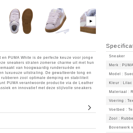
▶
Specifica
Sneaker
 en PUMA White is de perfecte keuze voor jonge
 Deze sneakers stralen zomerse charme uit met hun
Merk
PUM
 Gemaakt van hoogwaardig rundersuède en
en luxueuze uitstraling. De gewatteerde tong en
Model
Sue
e rubberen zool optimale demping en stabiliteit
steunt PUMA verantwoorde productie via de Leather
Kleur
Lilac
ssiek en innovatief met deze stijlvolle sneakers
Materiaal
R
Voering
Tex
Voetbed
Te
Zool
Rubbe
Bovenwerk v