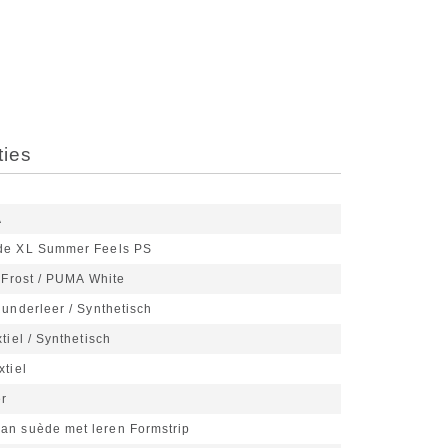
ties
A
de XL Summer Feels PS
 Frost / PUMA White
underleer / Synthetisch
tiel / Synthetisch
xtiel
r
an suède met leren Formstrip