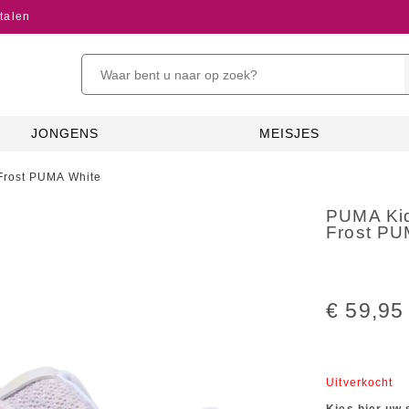
talen
JONGENS
MEISJES
Frost PUMA White
PUMA Kid
Frost PU
€ 59,95
Uitverkocht