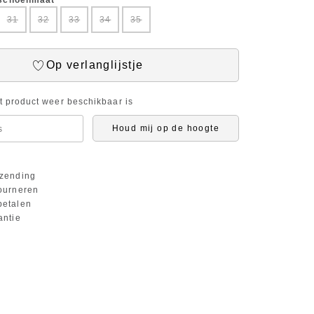
 schoenmaat
31
32
33
34
35
Op verlanglijstje
it product weer beschikbaar is
Houd mij op de hoogte
zending
ourneren
etalen
antie