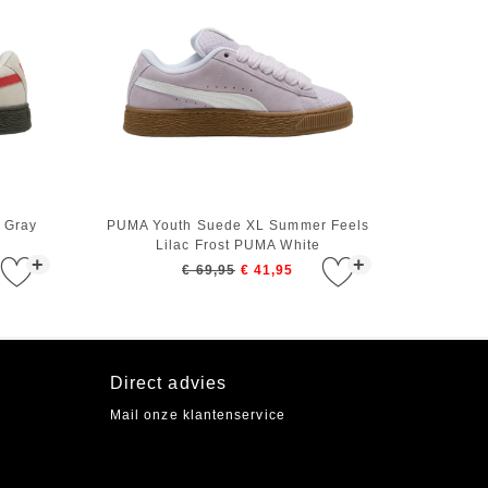
 Gray
PUMA Youth Suede XL Summer Feels
Lilac Frost PUMA White
+
+
€ 69,95
€ 41,95
Direct advies
Mail onze klantenservice