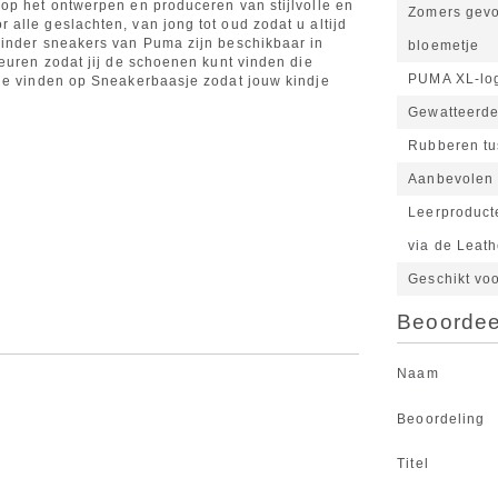
op het ontwerpen en produceren van stijlvolle en
Zomers gevo
alle geslachten, van jong tot oud zodat u altijd
kinder sneakers van Puma zijn beschikbaar in
bloemetje
euren zodat jij de schoenen kunt vinden die
PUMA XL-logo
tie vinden op Sneakerbaasje zodat jouw kindje
Gewatteerde 
Rubberen tu
Aanbevolen 
Leerproduct
via de Leat
Geschikt vo
Beoordeel
Naam
Beoordeling
Titel