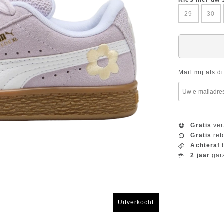
Kies hier uw
29
30
Mail mij als d
Gratis
ver
Gratis
ret
Achteraf
b
2 jaar
gar
Uitverkocht