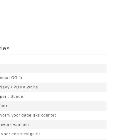
ties
A
dcat OG Jr
Navy / PUMA White
pper
Suède
bber
vorm voor dagelijks comfort
enwerk van leer
 voor een stevige fit