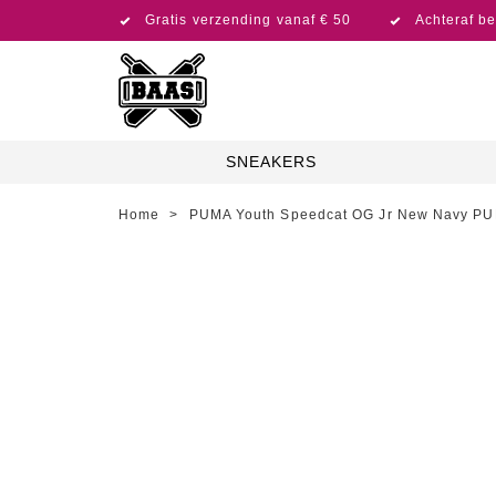
Gratis verzending vanaf € 50
Achteraf be
SNEAKERS
Home
>
PUMA Youth Speedcat OG Jr New Navy PU