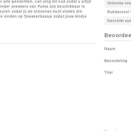
alle geslachten, van jong tot oud zodat u altijd
Ortholite-in
kinder sneakers van Puma zijn beschikbaar in
euren zodat jij de schoenen kunt vinden die
Rubberzool v
tie vinden op Sneakerbaasje zodat jouw kindje
Geschikt vo
Beoordeel
Naam
Beoordeling
Titel