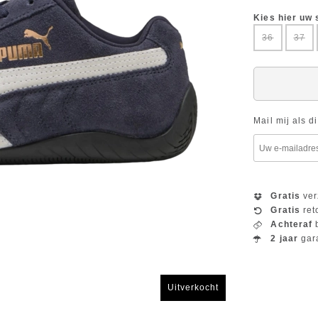
Kies hier uw
36
37
Mail mij als d
Gratis
ver
Gratis
ret
Achteraf
b
2 jaar
gar
Uitverkocht