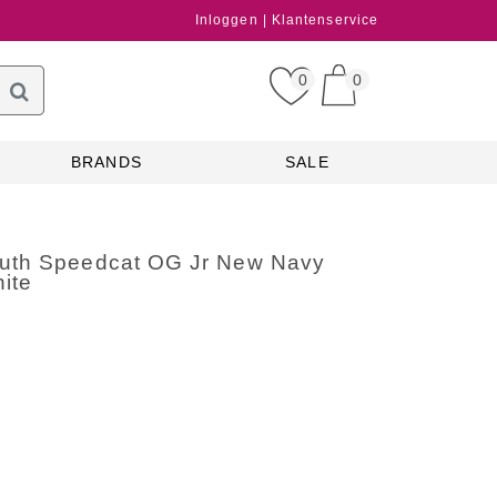
Inloggen
Klantenservice
0
0
BRANDS
SALE
th Speedcat OG Jr New Navy
ite