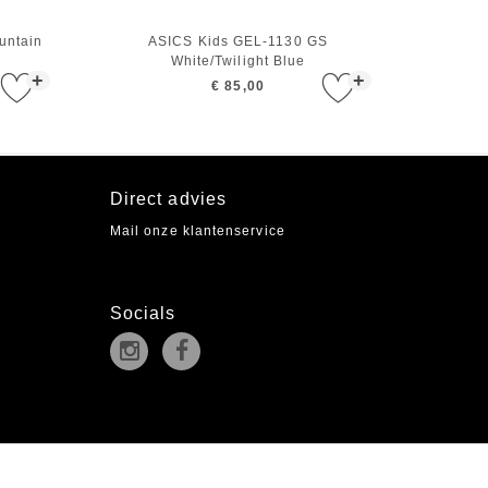
untain
ASICS Kids GEL-1130 GS
White/Twilight Blue
+
+
€ 85,00
Direct advies
Mail onze klantenservice
Socials