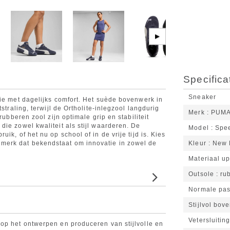
▶
Specifica
Sneaker
tie met dagelijks comfort. Het suède bovenwerk in
straling, terwijl de Ortholite-inlegzool langdurig
Merk
PUM
rubberen zool zijn optimale grip en stabiliteit
ie zowel kwaliteit als stijl waarderen. De
Model
Spee
ik, of het nu op school of in de vrije tijd is. Kies
erk dat bekendstaat om innovatie in zowel de
Kleur
New 
Materiaal u
Outsole
ru
Normale pas
Stijlvol bov
Vetersluiting
op het ontwerpen en produceren van stijlvolle en