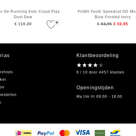
r On Running Kids Cloud Play
PUMA Youth Speedcat OG Mo
Dust Dew
Blue-Frosted Ivory
+
€ 110,00
€ 84,95
€ 50,95
rias
Klantbeoordeling
bshops
8 / 10 door 4457 klanten
kel
on
Openingstijden
bestellen
Ma t/m Vr 09:00 - 18:00
s