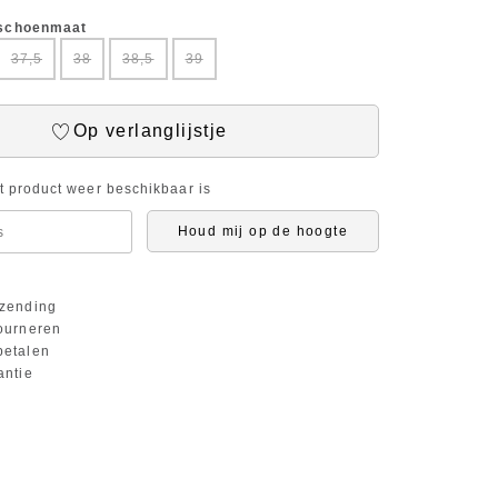
 schoenmaat
37,5
38
38,5
39
Op verlanglijstje
it product weer beschikbaar is
Houd mij op de hoogte
zending
ourneren
etalen
antie