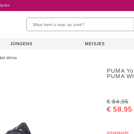
talen
JONGENS
MEISJES
MA White
PUMA You
PUMA Wh
€ 84,95
€ 58,95
Uitverkocht