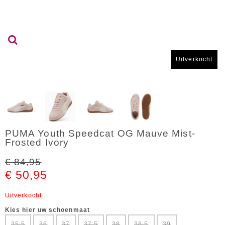
Uitverkocht
PUMA Youth Speedcat OG Mauve Mist-
Frosted Ivory
€ 84,95
€ 50,95
Uitverkocht
Kies hier uw schoenmaat
35,5
36
37
37,5
38
38,5
39