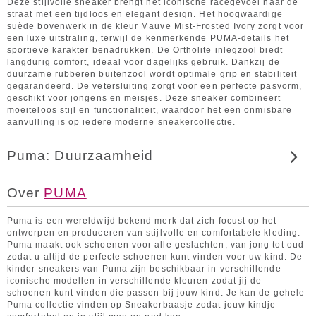
Deze stijlvolle sneaker brengt het iconische racegevoel naar de
straat met een tijdloos en elegant design. Het hoogwaardige
suède bovenwerk in de kleur Mauve Mist-Frosted Ivory zorgt voor
een luxe uitstraling, terwijl de kenmerkende PUMA-details het
sportieve karakter benadrukken. De Ortholite inlegzool biedt
langdurig comfort, ideaal voor dagelijks gebruik. Dankzij de
duurzame rubberen buitenzool wordt optimale grip en stabiliteit
gegarandeerd. De vetersluiting zorgt voor een perfecte pasvorm,
geschikt voor jongens en meisjes. Deze sneaker combineert
moeiteloos stijl en functionaliteit, waardoor het een onmisbare
aanvulling is op iedere moderne sneakercollectie.
Puma: Duurzaamheid
Over
PUMA
Puma is een wereldwijd bekend merk dat zich focust op het
ontwerpen en produceren van stijlvolle en comfortabele kleding.
Puma maakt ook schoenen voor alle geslachten, van jong tot oud
zodat u altijd de perfecte schoenen kunt vinden voor uw kind. De
kinder sneakers van Puma zijn beschikbaar in verschillende
iconische modellen in verschillende kleuren zodat jij de
schoenen kunt vinden die passen bij jouw kind. Je kan de gehele
Puma collectie vinden op Sneakerbaasje zodat jouw kindje